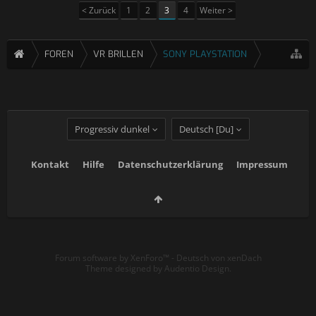
< Zurück
1
2
3
4
Weiter >
FOREN
VR BRILLEN
SONY PLAYSTATION
Progressiv dunkel
Deutsch [Du]
Kontakt
Hilfe
Datenschutzerklärung
Impressum
Forum software by XenForo™
-
Deutsch von xenDach
Theme designed by
Audentio Design
.