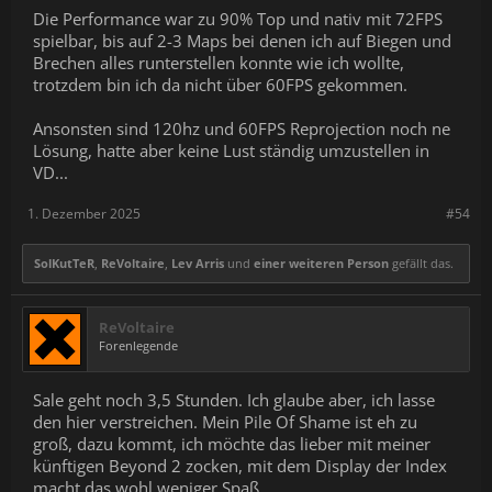
Die Performance war zu 90% Top und nativ mit 72FPS
spielbar, bis auf 2-3 Maps bei denen ich auf Biegen und
Brechen alles runterstellen konnte wie ich wollte,
trotzdem bin ich da nicht über 60FPS gekommen.
Ansonsten sind 120hz und 60FPS Reprojection noch ne
Lösung, hatte aber keine Lust ständig umzustellen in
VD...
1. Dezember 2025
#54
SolKutTeR
,
ReVoltaire
,
Lev Arris
und
einer weiteren Person
gefällt das.
ReVoltaire
Forenlegende
Sale geht noch 3,5 Stunden. Ich glaube aber, ich lasse
den hier verstreichen. Mein Pile Of Shame ist eh zu
groß, dazu kommt, ich möchte das lieber mit meiner
künftigen Beyond 2 zocken, mit dem Display der Index
macht das wohl weniger Spaß.