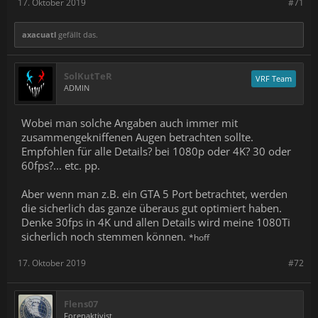
17. Oktober 2019
#71
axacuatl
gefällt das.
SolKutTeR
VRF Team
ADMIN
Wobei man solche Angaben auch immer mit
zusammengekniffenen Augen betrachten sollte.
Empfohlen für alle Details? bei 1080p oder 4K? 30 oder
60fps?... etc. pp.
Aber wenn man z.B. ein GTA 5 Port betrachtet, werden
die sicherlich das ganze überaus gut optimiert haben.
Denke 30fps in 4K und allen Details wird meine 1080Ti
sicherlich noch stemmen können.
*hoff
17. Oktober 2019
#72
Flens07
Forenaktivist