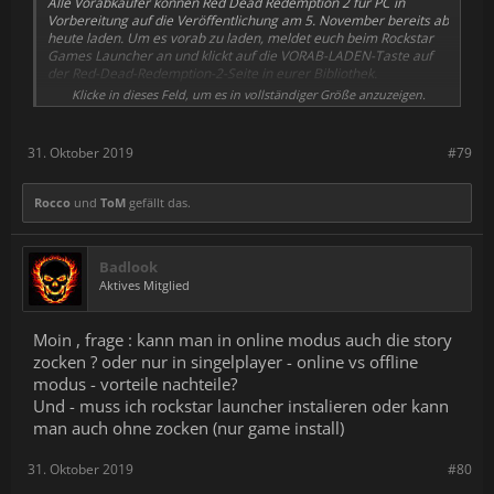
Alle Vorabkäufer können Red Dead Redemption 2 für PC in
Vorbereitung auf die Veröffentlichung am 5. November bereits ab
heute laden. Um es vorab zu laden, meldet euch beim Rockstar
Games Launcher an und klickt auf die VORAB-LADEN-Taste auf
der Red-Dead-Redemption-2-Seite in eurer Bibliothek.
Klicke in dieses Feld, um es in vollständiger Größe anzuzeigen.
Falls ihr Red Dead Redemption 2 noch nicht vorab gekauft habt,
könnt ihr das im
Rockstar Games Launcher
tun und erhaltet ein
kostenloses PC-Spiel, kostenlose Upgrades auf die
31. Oktober 2019
#79
nächsthöheren Versionen, Bonusinhalte und mehr. Alle Details
findet ihr auf der
offiziellen Website zu Red Dead Redemption 2
für PC
.
Rocco
und
ToM
gefällt das.
Badlook
Aktives Mitglied
Moin , frage : kann man in online modus auch die story
zocken ? oder nur in singelplayer - online vs offline
modus - vorteile nachteile?
Und - muss ich rockstar launcher instalieren oder kann
man auch ohne zocken (nur game install)
31. Oktober 2019
#80