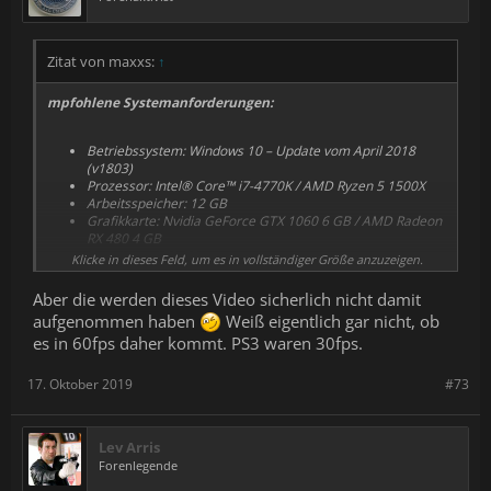
Zitat von maxxs:
↑
mpfohlene Systemanforderungen:
Betriebssystem: Windows 10 – Update vom April 2018
(v1803)
Prozessor: Intel® Core™ i7-4770K / AMD Ryzen 5 1500X
Arbeitsspeicher: 12 GB
Grafikkarte: Nvidia GeForce GTX 1060 6 GB / AMD Radeon
RX 480 4 GB
Festplatte: 150 GB
Klicke in dieses Feld, um es in vollständiger Größe anzuzeigen.
Soundkarte: DirectX kompatibel
Aber die werden dieses Video sicherlich nicht damit
aufgenommen haben
Weiß eigentlich gar nicht, ob
es in 60fps daher kommt. PS3 waren 30fps.
17. Oktober 2019
#73
Lev Arris
Forenlegende