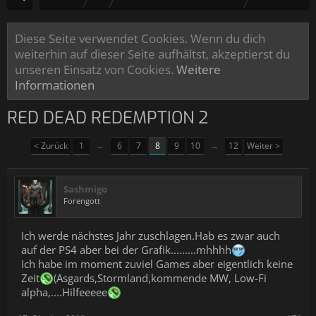
Diese Seite verwendet Cookies. Wenn du dich
weiterhin auf dieser Seite aufhältst, akzeptierst du
unseren Einsatz von Cookies.
Weitere
Informationen
RED DEAD REDEMPTION 2
< Zurück
1
←
6
7
8
9
10
→
12
Weiter >
Sashmigo
Forengott
Ich werde nächstes Jahr zuschlagen.Hab es zwar auch
auf der PS4 aber bei der Grafik.........mhhhh
Ich habe im moment zuviel Games aber eigentlich keine
Zeit
(Asgards,Stormland,kommende MW, Low-Fi
alpha,....Hilfeeeee