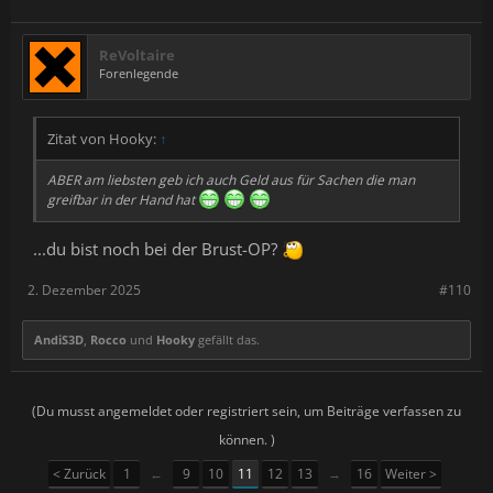
ReVoltaire
Forenlegende
Zitat von Hooky:
↑
ABER am liebsten geb ich auch Geld aus für Sachen die man
greifbar in der Hand hat
...du bist noch bei der Brust-OP?
2. Dezember 2025
#110
AndiS3D
,
Rocco
und
Hooky
gefällt das.
(Du musst angemeldet oder registriert sein, um Beiträge verfassen zu
können. )
< Zurück
1
←
9
10
11
12
13
→
16
Weiter >