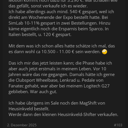
Motion kommt noch dazu für 3.290 €. Mal schauen wie
das gefällt, sonst verkaufe ich es wieder.
Ich habe allerdings auch mind. 540 € gespart, weil ich
direkt am Wochenende der Expo bestellt hatte. Bei
SimLab 10-11% gespart in zwei Bestellungen. Hinzu
käme eigentlich noch die Ersparnis beim Sparco. In
Italien bestellt, u. 120 € gespart.
Mit dem was ich schon alles hatte schätze ich mal, das
es dann wohl ca 10.500 - 11.00 € sein werden.
Das ich mir das jetzt leisten kann; die Phase habe ich
aber auch jetzt erstmals in meinem Leben. Vor 10
Jahren wäre das nie gegangen. Damals hätte ich gerne
die Clubsport Wheelbase, Lenkrad u. Pedale von
Fanatec gehabt, war aber bei meinem Logitech G27
geblieben. War auch gut.
Ich habe übrigens im Sale noch den MagShift von
Heusinkveld bestellt.
Werde dann den kleinen Heusinkveld-Shifter verkaufen.
2. Dezember 2025
#103