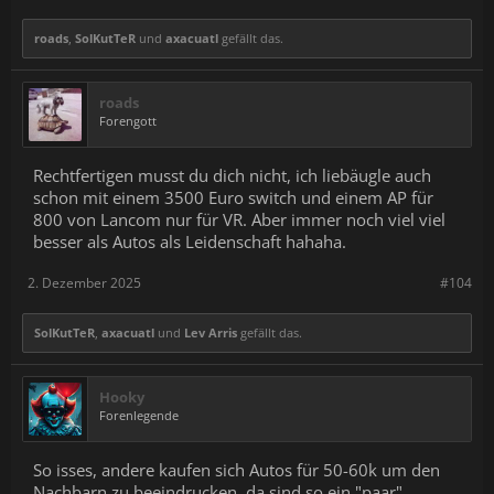
roads
,
SolKutTeR
und
axacuatl
gefällt das.
roads
Forengott
Rechtfertigen musst du dich nicht, ich liebäugle auch
schon mit einem 3500 Euro switch und einem AP für
800 von Lancom nur für VR. Aber immer noch viel viel
besser als Autos als Leidenschaft hahaha.
2. Dezember 2025
#104
SolKutTeR
,
axacuatl
und
Lev Arris
gefällt das.
Hooky
Forenlegende
So isses, andere kaufen sich Autos für 50-60k um den
Nachbarn zu beeindrucken, da sind so ein "paar"