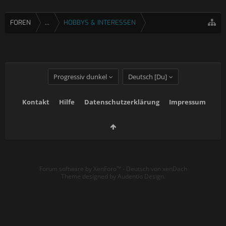
FOREN
...
HOBBYS & INTERESSEN
Progressiv dunkel
Deutsch [Du]
Kontakt
Hilfe
Datenschutzerklärung
Impressum
Forum software by XenForo™
-
Deutsch von xenDach
Theme designed by
Audentio Design
.