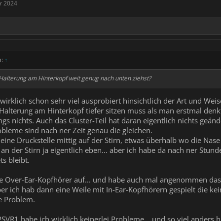
r 2024
n:
↑
e Halterung am Hinterkopf weit genug nach unten ziehst?
wirklich schon sehr viel ausprobiert hinsichtlich der Art und Wei
 Halterung am Hinterkopf tiefer sitzen muss als man erstmal denk
ngs nichts. Auch das Cluster-Teil hat daran eigentlich nichts geänd
bleme sind nach ner Zeit genau die gleichen.
eine Druckstelle mittig auf der Stirn, etwas überhalb wo die Nase
t an der Stirn ja eigentlich eben... aber ich habe da nach ner Stun
s bleibt.
ße Over-Ear-Kopfhörer auf... und habe auch mal angenommen dass d
er ich hab dann eine Weile mit In-Ear-Kopfhörern gespielt die kein
he Problem.
PSVR1 habe ich wirklich keinerlei Probleme... und so viel anders h