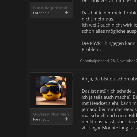
Der Link verrät mir dass 
Cannibalpinhead
Das hat leider mein Probl
Forenheld
nicht mehr aus.
Ich weiß auch nicht wirkl
schon alles mögliche auspr
Die PSVR1 hingegen kann i
Problem.
Cannibalpinhead
,
28. November 
Ah ja, da bist du schon ü
Das ist natürlich schade.
ich ja teils auch mache). 
mit Headset sieht, kann m
jemand bei mir das Headset
Odyssey_Plus_Man
mal schnell nach nem Bild
Forengott
denkt das passt, aber das
vlt. sogar Monate lang fa