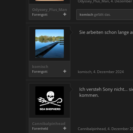
Odyssey_Plus_Man
,
4. Dezember
Odyssey_Plus_Man
Forengott
komisch
gefällt das.
Sie arbeiten schon lange 
komisch
Forengott
komisch
,
4. Dezember 2024
Ich versteh Sony nicht... 
kommen.
Cannibalpinhead
Forenheld
Cannibalpinhead
,
4. Dezember 2