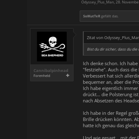
Odyssey_Plus_Man
,
28. Novembe
SolKutTeR
gefällt das.
Zitat von Odyssey_Plus_Ma
Bist du dir sicher, dass du di
Ich denke schon. Ich habe 
"festziehe". Auch dass die
Cannibalpinhead
Verbessert hat sich allerdi
Forenheld
bequemer an, aber die Pro
Ich habe eigentlich immer 
drückt... die Polsterung is
nach Absetzen des Headset
Ich habe in der Regel gro
Brille drücken könnten. Ab
hatte ich genau das gleic
Und wie gesagt... mit der 