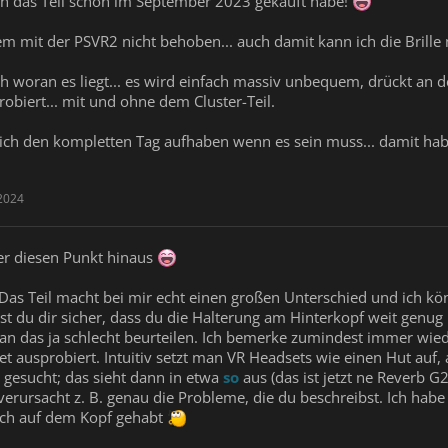
ich das Teil schon im September 2023 gekauft habe!
em mit der PSVR2 nicht behoben... auch damit kann ich die Brill
ich woran es liegt... es wird einfach massiv unbequem, drückt an
obiert... mit und ohne dem Cluster-Teil.
ch den kompletten Tag aufhaben wenn es sein muss... damit hab i
2024
ber diesen Punkt hinaus
.. Das Teil macht bei mir echt einen großen Unterschied und ich 
Bist du dir sicher, dass du die Halterung am Hinterkopf weit genug
an das ja schlecht beurteilen. Ich bemerke zumindest immer wie
 ausprobiert. Intuitiv setzt man VR Headsets wie einen Hut auf, 
 gesucht; das sieht dann in etwa
so
aus (das ist jetzt ne Reverb G2
 verursacht z. B. genau die Probleme, die du beschreibst. Ich h
lsch auf dem Kopf gehabt