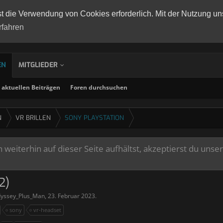
st die Verwendung von Cookies erforderlich. Mit der Nutzung un
rfahren
EN
MITGLIEDER
aktuellen Beiträgen
Foren durchsuchen
N
VR BRILLEN
SONY PLAYSTATION
weiterhin auf dieser Seite aufhältst, akzeptierst du unse
2)
yssey_Plus_Man
,
23. Februar 2023
.
sony
vr-headset