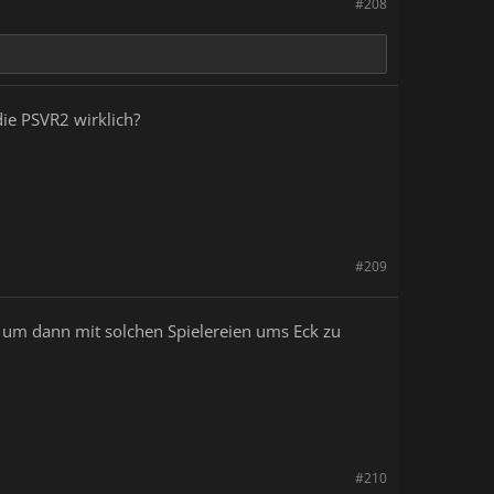
#208
die PSVR2 wirklich?
#209
nur um dann mit solchen Spielereien ums Eck zu
#210