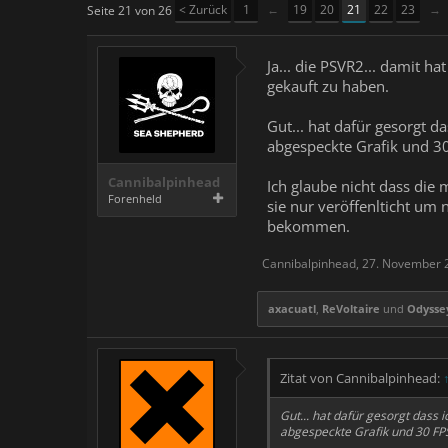
< Zurück
1
←
19
20
21
22
23
→
Seite 21 von 26
Ja... die PSVR2... damit 
gekauft zu haben.
Gut... hat dafür gesorgt 
abgespeckte Grafik und 30
Cannibalpinhead
Ich glaube nicht dass die 
Forenheld
sie nur veröffenlticht um
bekommen.
Cannibalpinhead
,
27. November 
axacuatl
,
ReVoltaire
und
Odysse
Zitat von Cannibalpinhead:
Gut... hat dafür gesorgt dass
abgespeckte Grafik und 30 FPS