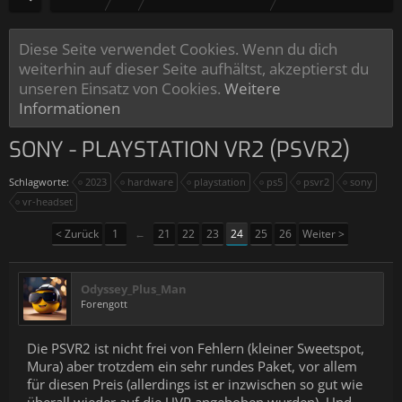
Diese Seite verwendet Cookies. Wenn du dich
weiterhin auf dieser Seite aufhältst, akzeptierst du
unseren Einsatz von Cookies.
Weitere
Informationen
SONY - PLAYSTATION VR2 (PSVR2)
Schlagworte:
2023
hardware
playstation
ps5
psvr2
sony
vr-headset
< Zurück
1
←
21
22
23
24
25
26
Weiter >
Odyssey_Plus_Man
Forengott
Die PSVR2 ist nicht frei von Fehlern (kleiner Sweetspot,
Mura) aber trotzdem ein sehr rundes Paket, vor allem
für diesen Preis (allerdings ist er inzwischen so gut wie