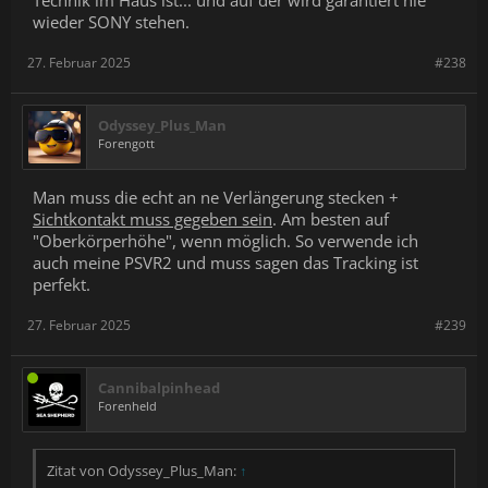
Technik im Haus ist... und auf der wird garantiert nie
wieder SONY stehen.
27. Februar 2025
#238
Odyssey_Plus_Man
Forengott
Man muss die echt an ne Verlängerung stecken +
Sichtkontakt muss gegeben sein
. Am besten auf
"Oberkörperhöhe", wenn möglich. So verwende ich
auch meine PSVR2 und muss sagen das Tracking ist
perfekt.
27. Februar 2025
#239
Cannibalpinhead
Forenheld
Zitat von Odyssey_Plus_Man:
↑