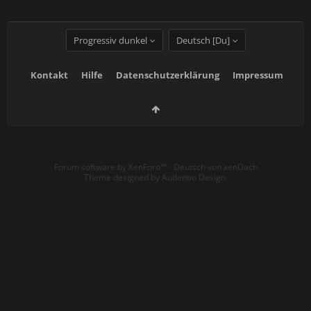
Progressiv dunkel
Deutsch [Du]
Kontakt
Hilfe
Datenschutzerklärung
Impressum
Forum software by XenForo™
-
Deutsch von xenDach
Theme designed by
Audentio Design
.