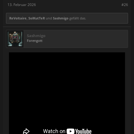
13. Februar 2026
#26
ReVoltaire
,
SolKutTeR
und
Sashmigo
gefällt das.
Sashmigo
Forengott