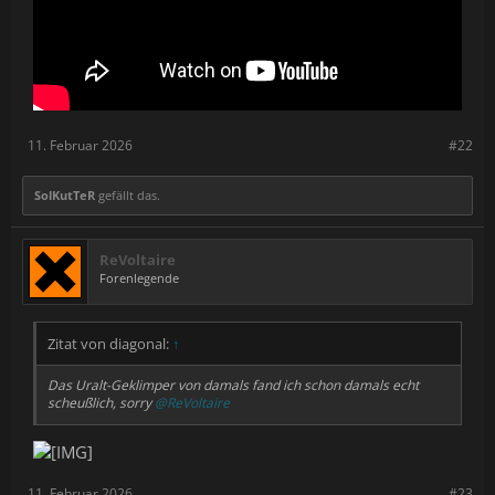
11. Februar 2026
#22
SolKutTeR
gefällt das.
ReVoltaire
Forenlegende
Zitat von diagonal:
↑
Das Uralt-Geklimper von damals fand ich schon damals echt
scheußlich, sorry
@ReVoltaire
11. Februar 2026
#23