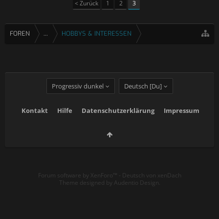
< Zurück
1
2
3
FOREN
...
HOBBYS & INTERESSEN
Progressiv dunkel
Deutsch [Du]
Kontakt
Hilfe
Datenschutzerklärung
Impressum
Forum software by XenForo™
-
Deutsch von xenDach
Theme designed by
Audentio Design
.