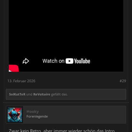
13. Februar 2026
#29
SolKutTeR
und
ReVoltaire
gefällt das.
Hooky
Forenlegende
Zwar kein Retro, aber immer wieder schön das Intro