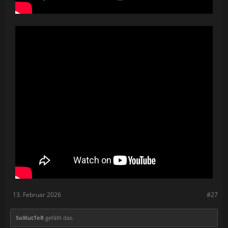
13. Februar 2026
#27
SolKutTeR
gefällt das.