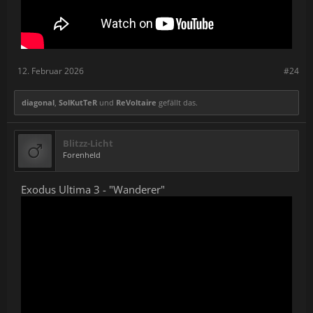
12. Februar 2026
#24
diagonal
,
SolKutTeR
und
ReVoltaire
gefällt das.
Blitzz-Licht
Forenheld
Exodus Ultima 3 - "Wanderer"