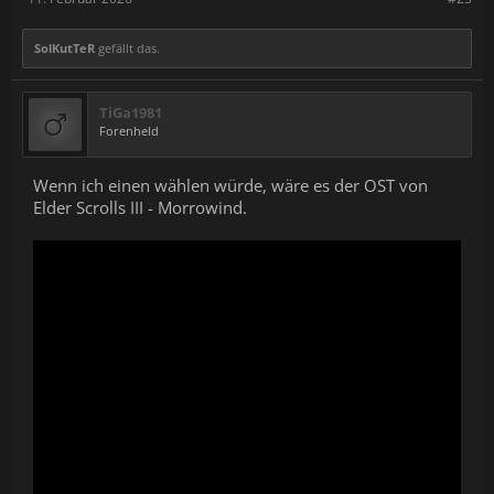
SolKutTeR
gefällt das.
TiGa1981
Forenheld
Wenn ich einen wählen würde, wäre es der OST von
Elder Scrolls III - Morrowind.