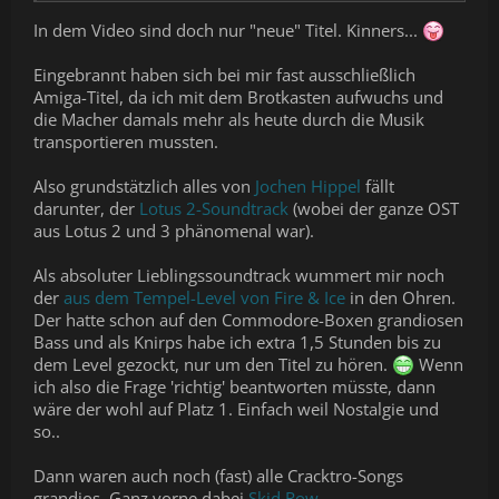
In dem Video sind doch nur "neue" Titel. Kinners...
Eingebrannt haben sich bei mir fast ausschließlich
Amiga-Titel, da ich mit dem Brotkasten aufwuchs und
die Macher damals mehr als heute durch die Musik
transportieren mussten.
Also grundstätzlich alles von
Jochen Hippel
fällt
darunter, der
Lotus 2-Soundtrack
(wobei der ganze OST
aus Lotus 2 und 3 phänomenal war).
Als absoluter Lieblingssoundtrack wummert mir noch
der
aus dem Tempel-Level von Fire & Ice
in den Ohren.
Der hatte schon auf den Commodore-Boxen grandiosen
Bass und als Knirps habe ich extra 1,5 Stunden bis zu
dem Level gezockt, nur um den Titel zu hören.
Wenn
ich also die Frage 'richtig' beantworten müsste, dann
wäre der wohl auf Platz 1. Einfach weil Nostalgie und
so..
Dann waren auch noch (fast) alle Cracktro-Songs
grandios. Ganz vorne dabei
Skid Row
.