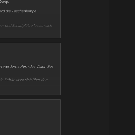
ebung.
wird die Taschenlampe
er und Schlafplätze lassen sich
raten Kamera erzeugt, sodass das
 verbessert. Es stehen nun zwei
r zweiten Hand betätigt wird. Die
 werden, sofern das Visier dies
e Stärke lässt sich über den
Dadurch wurden einige