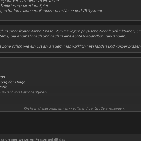
ung für verschiedene VR-Headsets
Kalibrierung direkt im Spiel
gen für Interaktionen, Benutzeroberfläche und VR-Systeme
 in einer frühen Alpha-Phase. Vor uns liegen physische Nachladefunktionen, ein
ysteme, die Anomaly nach und nach in eine echte VR-Sandbox verwandeln.
ie Zone schon wie ein Ort an, an dem man wirklich mit Händen und Körper präsent 
ion
nung der Dinge
affe
uswahl von Patronentypen
engriff
Klicke in dieses Feld, um es in vollständiger Größe anzuzeigen.
adialmenü
es Grases wurde korrigiert .
und
einer weiteren Person
gefällt das.