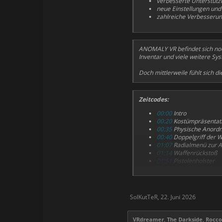
verbesserte Unterstütz
neue Einstellungen und 
zahlreiche Verbesserun
ANOMALY VR befindet sich noch
Inventar und viele weitere S
Doch mittlerweile fühlt sich d
Zeitcodes:
00:00
Intro
00:20
Kostümpräsentat
00:35
Physische Anord
00:40
Doppelgriff der W
01:07
Radialmenü zur A
01:14
Waffenrückstoß
01:51
Pistolenholster
02:00
Linkshänder-Waff
02:14
Schnellzugriff-R
02:42
Bolzenbeutel
02:57
Die Darstellung d
SolKutTeR
,
22. Juni 2026
03:00
Ende
VRdreamer
,
The Darkside
,
Rocco