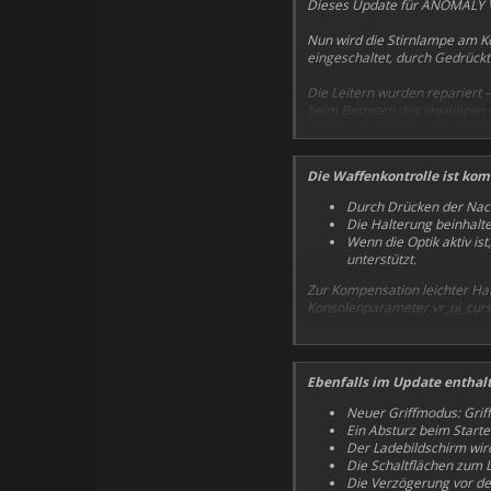
Dieses Update für ANOMALY VR 
Nun wird die Stirnlampe am K
eingeschaltet, durch Gedrückth
Die Leitern wurden repariert 
beim Betreten des jeweiligen 
Die wichtigste technische Neu
Zoomen verzerrungsfrei funktio
Die Waffenkontrolle ist kom
Für Aufnahmen mit Zielfernro
Durch Drücken der Nac
Modi zur Verfügung: Konstant 
Die Halterung beinhalt
Kompensation kann auch ohne 
Wenn die Optik aktiv is
unterstützt.
Zur Kompensation leichter Han
Konsolenparameter vr_ui_cur
Weitere VR-Einstellungen wurd
Einstellungen möglicherweise 
Ebenfalls im Update enthal
Neuer Griffmodus: Griff
Ein Absturz beim Star
Der Ladebildschirm wird
Die Schaltflächen zum 
Die Verzögerung vor d