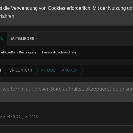
st die Verwendung von Cookies erforderlich. Mit der Nutzung un
rfahren
EN
MITGLIEDER
aktuellen Beiträgen
Foren durchsuchen
N
VR CONTENT
VR MODIFIKATIONEN
weiterhin auf dieser Seite aufhältst, akzeptierst du unse
SolKutTeR
,
22. Juni 2026
.