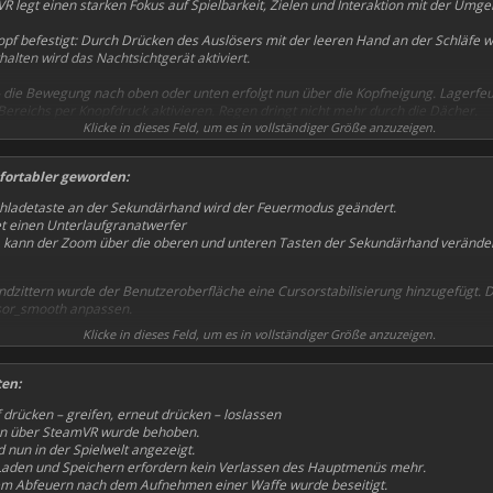
legt einen starken Fokus auf Spielbarkeit, Zielen und Interaktion mit der Umg
opf befestigt: Durch Drücken des Auslösers mit der leeren Hand an der Schläfe 
alten wird das Nachtsichtgerät aktiviert.
– die Bewegung nach oben oder unten erfolgt nun über die Kopfneigung. Lagerfeu
Bereichs per Knopfdruck aktivieren. Regen dringt nicht mehr durch die Dächer.
Klicke in dieses Feld, um es in vollständiger Größe anzuzeigen.
erung sind die optischen PiP-Visiere. Das Bild im Visier wird nun von einer sepa
niert. Das Visier wird aktiviert, sobald die Waffe ans Gesicht geführt wird.
fortabler geworden:
hr wurde eine Handstabilisierung hinzugefügt und die Verwacklungskompensation
hladetaste an der Sekundärhand wird der Feuermodus geändert.
und „Atemanhalt“, wobei die Stabilisierung nur aktiviert wird, wenn der Abzug de
et einen Unterlaufgranatwerfer
Zielfernrohr aktiviert werden.
t, kann der Zoom über die oberen und unteren Tasten der Sekundärhand verändert
dzittern wurde der Benutzeroberfläche eine Cursorstabilisierung hinzugefügt. Di
sor_smooth anpassen.
Klicke in dieses Feld, um es in vollständiger Größe anzuzeigen.
en ins MCM verschoben, und das Menü selbst ist nun in Kategorien unterteilt. 
optisch zurückgesetzt – dafür bitte ich um Entschuldigung.
ten:
 drücken – greifen, erneut drücken – loslassen
ten über SteamVR wurde behoben.
 nun in der Spielwelt angezeigt.
Laden und Speichern erfordern kein Verlassen des Hauptmenüs mehr.
em Abfeuern nach dem Aufnehmen einer Waffe wurde beseitigt.