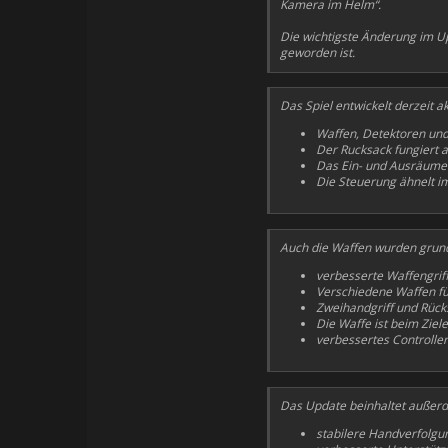
Kamera im Helm“.
Die wichtigste Änderung im Up
geworden ist.
Das Spiel entwickelt derzeit a
Waffen, Detektoren und
Der Rucksack fungiert a
Das Ein- und Ausräumen 
Die Steuerung ähnelt 
Auch die Waffen wurden grund
verbesserte Waffengrif
Verschiedene Waffen füh
Zweihandgriff und Rück
Die Waffe ist beim Ziel
verbessertes Controller
Das Update beinhaltet außer
stabilere Handverfolgu