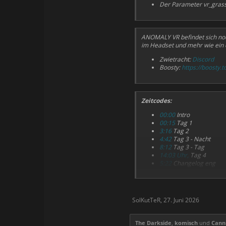
Der Parameter vr_grass
ANOMALY VR befindet sich noch
im Headset und mehr wie ein e
Zwietracht:
Discord
Boosty:
https://boosty.
Zeitcodes:
00:00
Intro
00:15
Tag 1
3:16
Tag 2
4:42
Tag 3 - Nacht
8:12
Tag 3 - Tag
14:03 Uhr,
Tag 4
5:22
Changelog eng
16:06
Changelog ru
SolKutTeR
,
27. Juni 2026
The Darkside
,
komisch
und
Cann