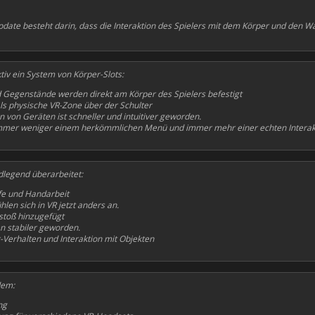
date besteht darin, dass die Interaktion des Spielers mit dem Körper und den Waf
ktiv ein System von Körper-Slots:
 Gegenstände werden direkt am Körper des Spielers befestigt
ls physische VR-Zone über der Schulter
von Geräten ist schneller und intuitiver geworden.
immer weniger einem herkömmlichen Menü und immer mehr einer echten Interak
legend überarbeitet:
fe und Handarbeit
len sich in VR jetzt anders an.
stoß hinzugefügt
en stabiler geworden.
-Verhalten und Interaktion mit Objekten
dem:
ng