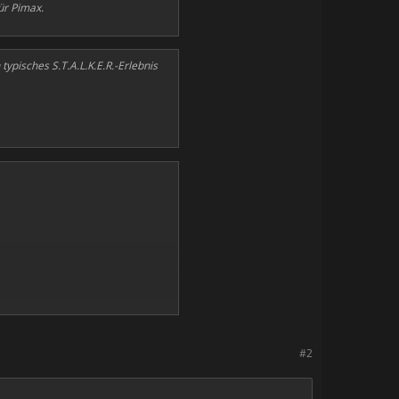
ür Pimax.
ypisches S.T.A.L.K.E.R.-Erlebnis
#2