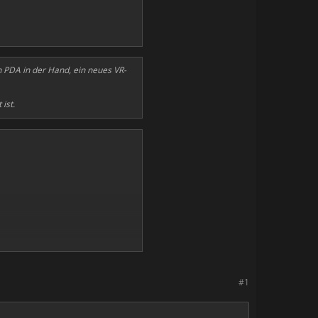
 PDA in der Hand, ein neues VR-
ist.
#1