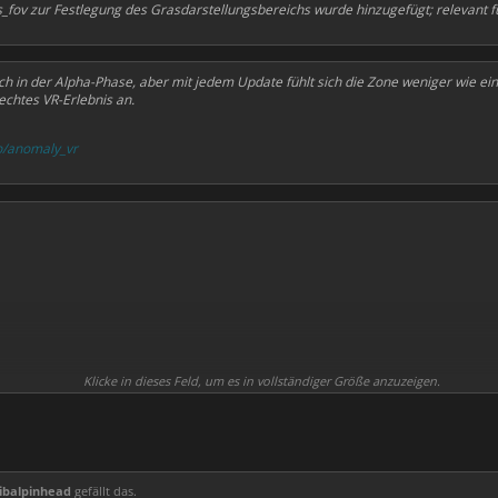
_fov zur Festlegung des Grasdarstellungsbereichs wurde hinzugefügt; relevant f
 in der Alpha-Phase, aber mit jedem Update fühlt sich die Zone weniger wie ein t
chtes VR-Erlebnis an.
to/anomaly_vr
Klicke in dieses Feld, um es in vollständiger Größe anzuzeigen.
ibalpinhead
gefällt das.