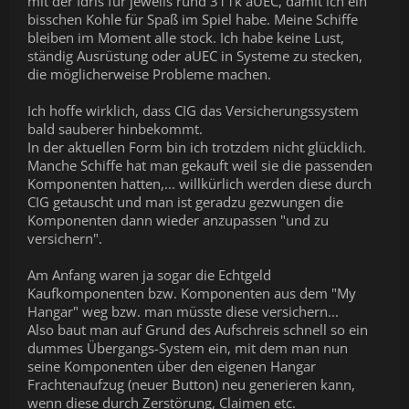
mit der Idris für jeweils rund 311k aUEC, damit ich ein
bisschen Kohle für Spaß im Spiel habe. Meine Schiffe
bleiben im Moment alle stock. Ich habe keine Lust,
ständig Ausrüstung oder aUEC in Systeme zu stecken,
die möglicherweise Probleme machen.
Ich hoffe wirklich, dass CIG das Versicherungssystem
bald sauberer hinbekommt.
In der aktuellen Form bin ich trotzdem nicht glücklich.
Manche Schiffe hat man gekauft weil sie die passenden
Komponenten hatten,... willkürlich werden diese durch
CIG getauscht und man ist geradzu gezwungen die
Komponenten dann wieder anzupassen "und zu
versichern".
Am Anfang waren ja sogar die Echtgeld
Kaufkomponenten bzw. Komponenten aus dem "My
Hangar" weg bzw. man müsste diese versichern...
Also baut man auf Grund des Aufschreis schnell so ein
dummes Übergangs-System ein, mit dem man nun
seine Komponenten über den eigenen Hangar
Frachtenaufzug (neuer Button) neu generieren kann,
wenn diese durch Zerstörung, Claimen etc.