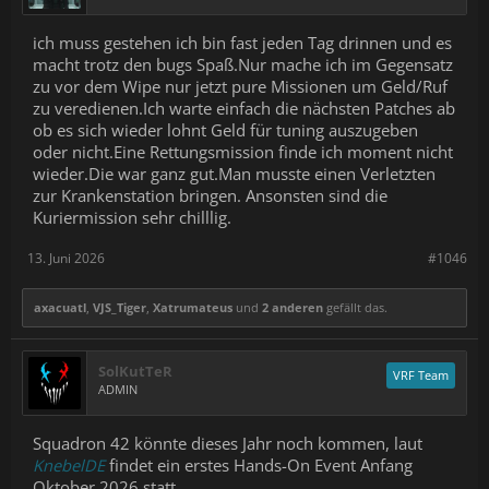
ich muss gestehen ich bin fast jeden Tag drinnen und es
macht trotz den bugs Spaß.Nur mache ich im Gegensatz
zu vor dem Wipe nur jetzt pure Missionen um Geld/Ruf
zu veredienen.Ich warte einfach die nächsten Patches ab
ob es sich wieder lohnt Geld für tuning auszugeben
oder nicht.Eine Rettungsmission finde ich moment nicht
wieder.Die war ganz gut.Man musste einen Verletzten
zur Krankenstation bringen. Ansonsten sind die
Kuriermission sehr chilllig.
13. Juni 2026
#1046
axacuatl
,
VJS_Tiger
,
Xatrumateus
und
2 anderen
gefällt das.
SolKutTeR
VRF Team
ADMIN
Squadron 42 könnte dieses Jahr noch kommen, laut
KnebelDE
findet ein erstes Hands-On Event Anfang
Oktober 2026 statt.