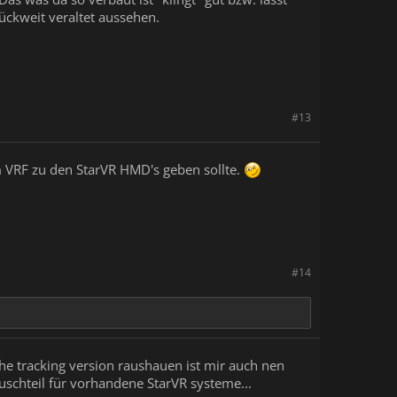
ückweit veraltet aussehen.
#13
im VRF zu den StarVR HMD's geben sollte.
#14
he tracking version raushauen ist mir auch nen
auschteil für vorhandene StarVR systeme...