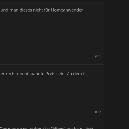
zt und man dieses nicht für Homeanwender
#11
er recht unentspannte Preis sein. Zu dem ist
#12
as was da so verbaut ist "klingt" gut bzw. lässt