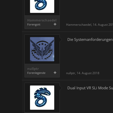
Hammerschaedel
Forengott
Hammerschaedel
,
14. August 20
Die Systemanforderungen 
nullptr
Forenlegende
nullptr
,
14. August 2018
Dual Input VR SLi Mode S