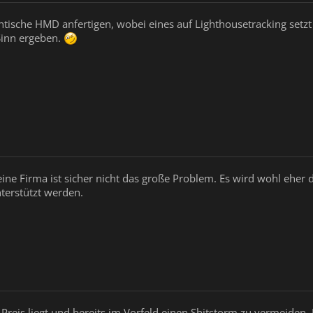
ntische HMD anfertigen, wobei eines auf Lighthousetracking set
 Sinn ergeben.
ine Firma ist sicher nicht das große Problem. Es wird wohl eher d
nterstützt werden.
reis liegt und bereits im Vorfeld einen Shitstorm zu vermeiden. D