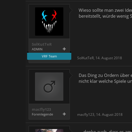
Wieso sollte man zwei Ide
bereitstellt, würde wenig
SolKutTeR
ADMIN
VRF Team
SolKutTeR
,
14. August 2018
Das Ding zu Ordern über e
nicht klar welche Spiele u
macfly123
Forenlegende
macfly123
,
14. August 2018
… denke auch, dass es am P