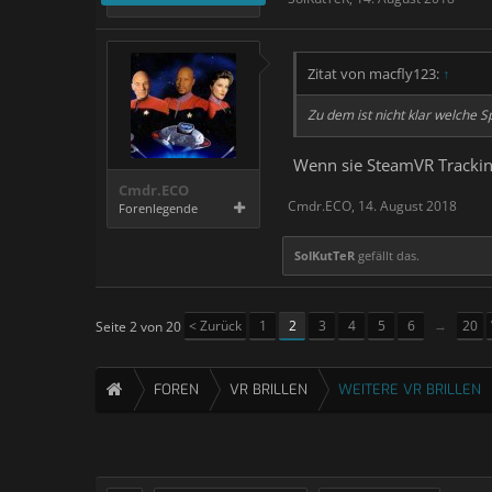
Zitat von macfly123:
↑
Zu dem ist nicht klar welche S
Wenn sie SteamVR Tracking
Cmdr.ECO
Cmdr.ECO
,
14. August 2018
Forenlegende
SolKutTeR
gefällt das.
< Zurück
1
2
3
4
5
6
→
20
Seite 2 von 20
FOREN
VR BRILLEN
WEITERE VR BRILLEN