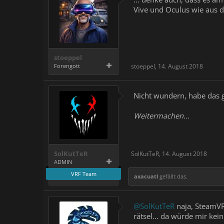
Vive und Oculus wie aus d
stoeppel
Forengott
stoeppel
,
14. August 2018
Nicht wundern, habe das g
Weitermachen...
SolKutTeR
SolKutTeR
,
14. August 2018
ADMIN
VRF Team
axacuatl
gefällt das.
@SolKutTeR
naja, SteamVR 
rätsel... da würde mir kei