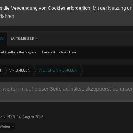
st die Verwendung von Cookies erforderlich. Mit der Nutzung un
rfahren
EN
MITGLIEDER
aktuellen Beiträgen
Foren durchsuchen
N
VR BRILLEN
WEITERE VR BRILLEN
weiterhin auf dieser Seite aufhältst, akzeptierst du unse
SolKutTeR
,
14. August 2018
.
Weiter >