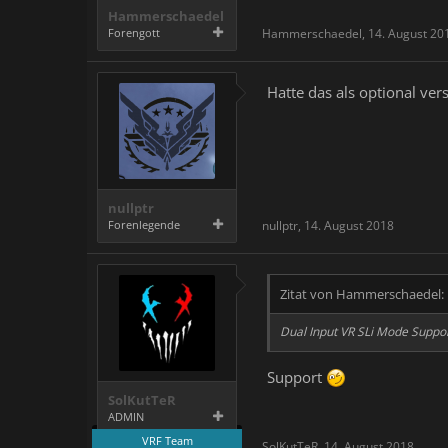
Hammerschaedel
Forengott
Hammerschaedel
,
14. August 20
Hatte das als optional ve
nullptr
Forenlegende
nullptr
,
14. August 2018
Zitat von Hammerschaedel:
Dual Input VR SLi Mode Suppo
Support
SolKutTeR
ADMIN
VRF Team
SolKutTeR
,
14. August 2018