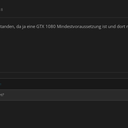
18
rstanden, da ja eine GTX 1080 Mindestvoraussetzung ist und dort n
↑
rt?