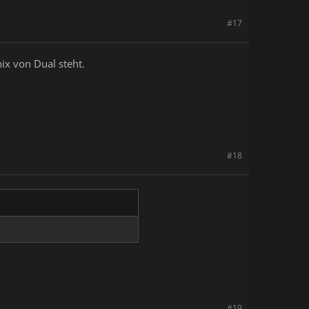
#17
ix von Dual steht.
#18
#19