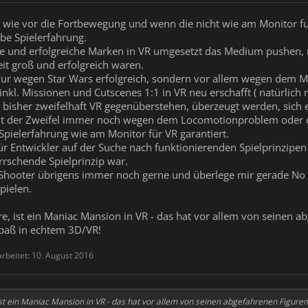
 wie vor die Fortbewegung und wenn die nicht wie am Monitor fun
lbe Spielerfahrung.
e und erfolgreiche Marken in VR umgesetzt das Medium pushen, nu
Zeit groß und erfolgreich waren.
t nur wegen Star Wars erfolgreich, sondern vor allem wegen dem Mi
nkl. Missionen und Cutscenes 1:1 in VR neu erschafft ( natürlich 
e bisher zweifelhaft VR gegenüberstehen, überzeugt werden, sich
ht der Zweifel immer noch wegen dem Locomotionproblem oder d
Spielerfahrung wie am Monitor für VR garantiert.
ür Entwickler auf der Suche nach funktionierenden Spielprinzipen l
rrschende Spielprinzip war.
 Shooter übrigens immer noch gerne und überlege mir gerade No
pielen.
äre, ist ein Maniac Mansion in VR - das hat vor allem von seinen 
 Spaß in echtem 3D/VR!
arbeitet:
10. August 2016
 ist ein Maniac Mansion in VR - das hat vor allem von seinen abgefahrenen Figure