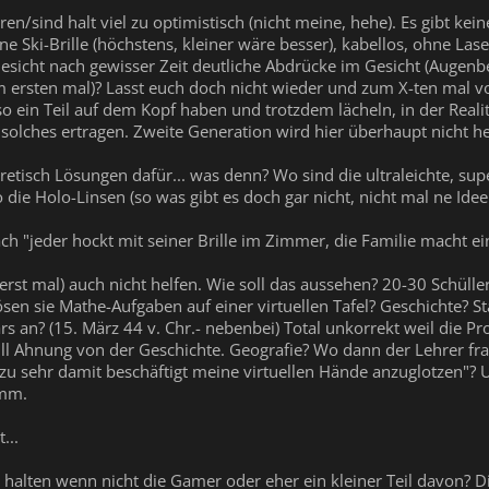
en/sind halt viel zu optimistisch (nicht meine, hehe). Es gibt kei
e Ski-Brille (höchstens, kleiner wäre besser), kabellos, ohne Lase
Gesicht nach gewisser Zeit deutliche Abdrücke im Gesicht (Augenb
um ersten mal)? Lasst euch doch nicht wieder und zum X-ten mal 
so ein Teil auf dem Kopf haben und trotzdem lächeln, in der Real
 solches ertragen. Zweite Generation wird hier überhaupt nicht he
retisch Lösungen dafür... was denn? Wo sind die ultraleichte, sup
 die Holo-Linsen (so was gibt es doch gar nicht, nicht mal ne Id
ach "jeder hockt mit seiner Brille im Zimmer, die Familie macht 
(erst mal) auch nicht helfen. Wie soll das aussehen? 20-30 Schülle
sen sie Mathe-Aufgaben auf einer virtuellen Tafel? Geschichte? St
rs an? (15. März 44 v. Chr.- nebenbei) Total unkorrekt weil di
ll Ahnung von der Geschichte. Geografie? Wo dann der Lehrer fra
r zu sehr damit beschäftigt meine virtuellen Hände anzuglotzen"?
amm.
...
halten wenn nicht die Gamer oder eher ein kleiner Teil davon? D