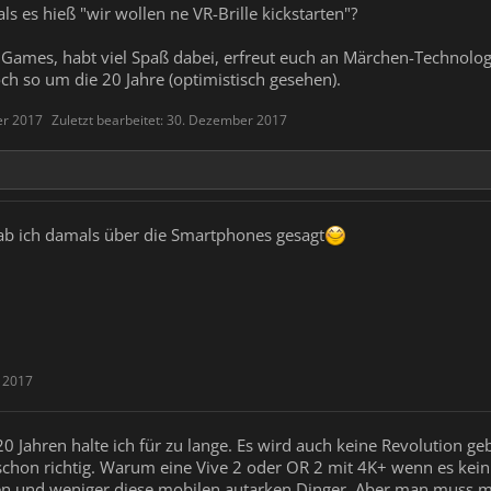
ls es hieß "wir wollen ne VR-Brille kickstarten"?
e Games, habt viel Spaß dabei, erfreut euch an Märchen-Technologie
ch so um die 20 Jahre (optimistisch gesehen).
er 2017
Zuletzt bearbeitet:
30. Dezember 2017
ab ich damals über die Smartphones gesagt
 2017
n 20 Jahren halte ich für zu lange. Es wird auch keine Revolution g
 schon richtig. Warum eine Vive 2 oder OR 2 mit 4K+ wenn es ke
n und weniger diese mobilen autarken Dinger. Aber man muss 