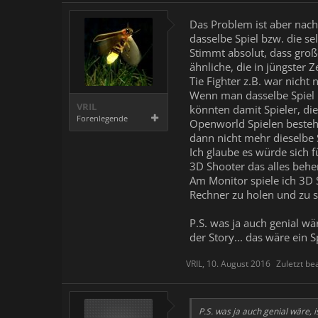
Das Problem ist aber nach
dasselbe Spiel bzw. die se
Stimmt absolut, dass groß
ähnliche, die in jüngster 
Tie Fighter z.B. war nich
Wenn man dasselbe Spiel i
VRIL
könnten damit Spieler, di
Forenlegende
Openworld Spielen beste
dann nicht mehr dieselbe 
Ich glaube es würde sich f
3D Shooter das alles behe
Am Monitor spiele ich 3D
Rechner zu holen und zu s
P.S. was ja auch genial w
der Story... das wäre ein
VRIL
,
10. August 2016
Zuletzt be
P.S. was ja auch genial wäre,