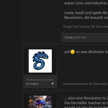
waren Unis und Industrie a
Leute, kauft und spielt di
Revolution, die braucht no
Gregor Van Stroyny
,
30. Dezemb
Tomyi
gefällt das.
ach
so was ähnliches h
Hammerschaedel
Forengott
Hammerschaedel
,
30. Dezember
... also eine Revolution i
Die Hersteller machen es
würde ich mir da wünsche