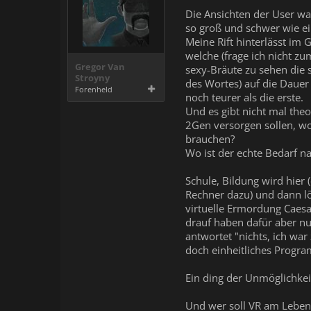
Die Ansichten der User war
so groß und schwer wie ein
Meine Rift hinterlässt im 
welche (frage ich nicht z
Gregor Van
sexy-Bräute zu sehen die 
Stroyny
des Wortes) auf die Dauer
Forenheld
noch teurer als die erste.
Und es gibt nicht mal theo
2Gen versorgen sollen, wo
brauchen?
Wo ist der echte Bedarf n
Schule, Bildung wird hier 
Rechner dazu) und dann lö
virtuelle Ermordung Caesa
drauf haben dafür aber nu
antwortet "nichts, ich wa
doch einheitliches Progr
Ein ding der Unmöglichkeit
Und wer soll VR am Leben 