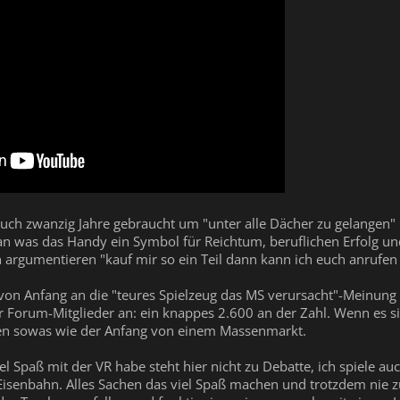
uch zwanzig Jahre gebraucht um "unter alle Dächer zu gelangen" u
n was das Handy ein Symbol für Reichtum, beruflichen Erfolg und
n argumentieren "kauf mir so ein Teil dann kann ich euch anrufe
t von Anfang an die "teures Spielzeug das MS verursacht"-Meinung
r Forum-Mitglieder an: ein knappes 2.600 an der Zahl. Wenn es s
ren sowas wie der Anfang von einem Massenmarkt.
iel Spaß mit der VR habe steht hier nicht zu Debatte, ich spiele 
Eisenbahn. Alles Sachen das viel Spaß machen und trotzdem nie