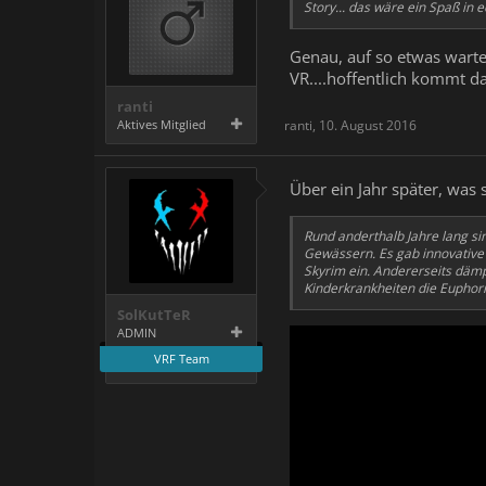
Story... das wäre ein Spaß in
Genau, auf so etwas warte
VR....hoffentlich kommt d
ranti
Aktives Mitglied
ranti
,
10. August 2016
Über ein Jahr später, was 
Rund anderthalb Jahre lang si
Gewässern. Es gab innovative
Skyrim ein. Andererseits däm
Kinderkrankheiten die Euphori
SolKutTeR
ADMIN
VRF Team