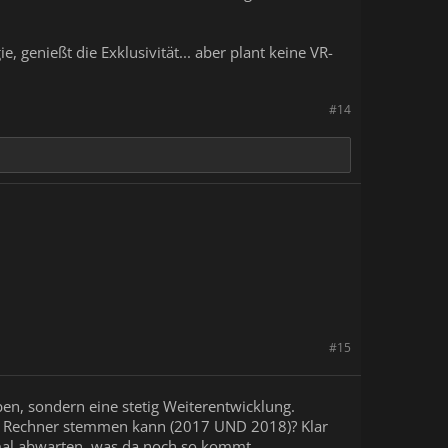
, genießt die Exklusivität... aber plant keine VR-
#14
#15
eben, sondern eine stetig Weiterentwicklung.
in Rechner stemmen kann (2017 UND 2018)? Klar
mal abwarten, was da noch so kommt.