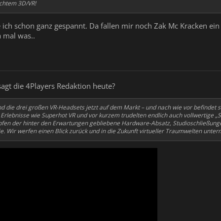
 echtem 3D/VR!
 ich schon ganz gespannt. Da fallen mir noch Zak Mc Kracken ei
a mal was..
sagt die 4Players Redaktion heute?
nd die drei großen VR-Headsets jetzt auf dem Markt – und nach wie vor befindet s
 Erlebnisse wie Superhot VR und vor kurzem trudelten endlich auch vollwertige 
pfen der hinter den Erwartungen gebliebene Hardware-Absatz, Studioschließung
e. Wir werfen einen Blick zurück und in die Zukunft virtueller Traumwelten unte