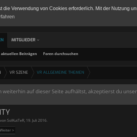
st die Verwendung von Cookies erforderlich. Mit der Nutzung un
rfahren
EN
MITGLIEDER
aktuellen Beiträgen
Foren durchsuchen
N
VR SZENE
VR ALLGEMEINE THEMEN
weiterhin auf dieser Seite aufhältst, akzeptierst du unse
ITY
t von
SolKutTeR
,
19. Juli 2016
.
Weiter >