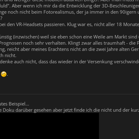
duld". Aber wenn ich mir da die Entwicklung der 3D-Beschleunig
lange noch nicht beim Fotorealismus, der ja immer in den 90iger
s?
 bei den VR-Headsets passieren. Klug war es, nicht aller 18 Monat
nstig (inzwischen) weil sie eben schon eine Weile am Markt sind 
Prognosen noch sehr verhalten. Klingt zwar alles traumhaft - die 
nfang, reicht aber meines Erachtens nicht an die zwei Jahre alten G
h nicht.
denke auch nicht, dass das wieder in der Versenkung verschwind
g
.
tes Beispiel...
e Doku darüber gesehen aber jetzt finde ich die nicht und der ku