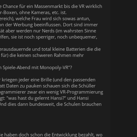
ne Chance für ein Massenmarkt bis die VR wirklich
r-Boxen, ohne Kameras, etc. ist.
ereich), welche Frau wird sich sowas antun,
von der Werbung beeinflussen. Dort sind immer
ität aber werden nur Nerds (im wahrsten Sinne
lfen, sie ist noch sperriger, noch unbequemer,
erausdauernde und total kleine Batterien die die
ee für) die keinen schweren Rahmen mehr
ein Spiele-Abend mit Monopoly-VR"?
r kriegen jeder eine Brille (und den passenden
att Daten zu pauken schauen sich die Schüller
e Programmierer zwar ein wenig VR-Programmierung
gt: "was hast du gelernt Hansi?" und Hansi
 Und dies dann bundesweit, die Schulen brauchen
ie haben doch schon die Entwicklung bezahlt, wo