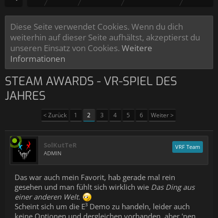
Diese Seite verwendet Cookies. Wenn du dich
weiterhin auf dieser Seite aufhältst, akzeptierst du
unseren Einsatz von Cookies.
Weitere
Informationen
STEAM AWARDS - VR-SPIEL DES
JAHRES
< Zurück
1
2
3
4
5
6
Weiter >
SolKutTeR
VRF Team
ADMIN
Das war auch mein Favorit, hab gerade mal rein
gesehen und man fühlt sich wirklich wie
Das Ding aus
einer anderen Welt.
Scheint sich um die E³ Demo zu handeln, leider auch
keine Optionen und dergleichen vorhanden, aber 'nen