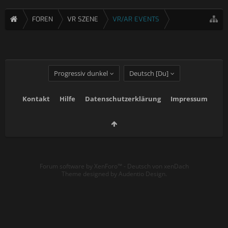
FOREN
VR SZENE
VR/AR EVENTS
Progressiv dunkel
Deutsch [Du]
Kontakt
Hilfe
Datenschutzerklärung
Impressum
Forum software by XenForo™
-
Deutsch von xenDach
Theme designed by
Audentio Design
.