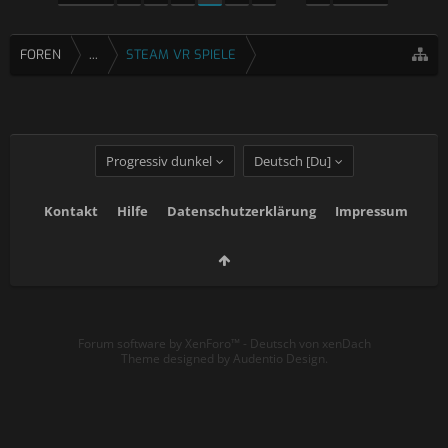
FOREN
...
STEAM VR SPIELE
Progressiv dunkel
Deutsch [Du]
Kontakt
Hilfe
Datenschutzerklärung
Impressum
Forum software by XenForo™
-
Deutsch von xenDach
Theme designed by
Audentio Design
.