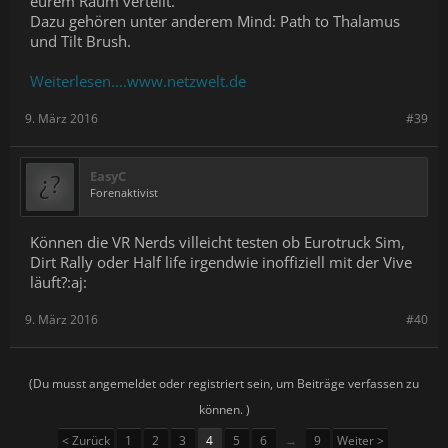
eurem Raum verteilt.
Dazu gehören unter anderem Mind: Path to Thalamus
und Tilt Brush.
Weiterlesen....www.netzwelt.de
9. März 2016
#39
EasyC
Forenaktivist
Können die VR Nerds villeicht testen ob Eurotruck Sim,
Dirt Rally oder Half life irgendwie inoffiziell mit der Vive
läuft?:aj:
9. März 2016
#40
(Du musst angemeldet oder registriert sein, um Beiträge verfassen zu
können. )
< Zurück
1
2
3
4
5
6
→
9
Weiter >