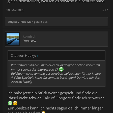
gleich deinstalliert, weil ich es sowieso nie benutzt habe.
10. Mai 2025
#17
Odyssey_Plus_Man
gefällt das.
komisch
Forengott
Zitat von Hooky:
↑
Wie schwer sind die Rätsel? Bei zu kniffeligen Sachen verlier ich
immer schnell das Interesse in VR
Bei Steam hatte jemand geschrieben viel zu teuer für nur knapp
4-6 Std Spielzeit, kann das jemand bestätigen? Da wäre mir das
auch zu happig
Ich habe jetzt ein Stück weiter gespielt und finde die
Rätsel nicht schwer. Tale of Onogoro finde ich schwerer
Zur Spielzeit kann ich nichts sagen da ich immer länger