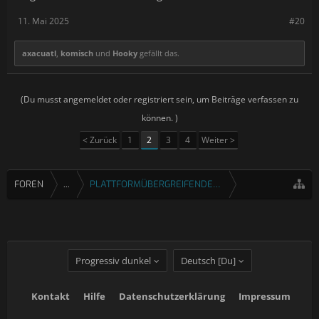
11. Mai 2025
#20
axacuatl
,
komisch
und
Hooky
gefällt das.
(Du musst angemeldet oder registriert sein, um Beiträge verfassen zu
können. )
< Zurück
1
2
3
4
Weiter >
FOREN
...
PLATTFORMÜBERGREIFENDE SPIELE
Progressiv dunkel
Deutsch [Du]
Kontakt
Hilfe
Datenschutzerklärung
Impressum