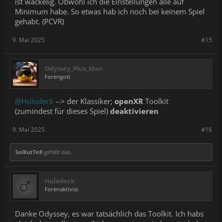
ist wackelig. Obwohl ich die Einstellungen alle auf
Minimum habe. So etwas hab ich noch bei keinem Spiel
gehabt. (PCVR)
9. Mai 2025
#15
Odyssey_Plus_Man
Forengott
@Holodeck
--> der Klassiker;
openXR
Toolkit
(zumindest für dieses Spiel)
deaktivieren
9. Mai 2025
#16
SolKutTeR
gefällt das.
Holodeck
Forenaktivist
Danke Odyssey, es war tatsächlich das Toolkit. Ich habs