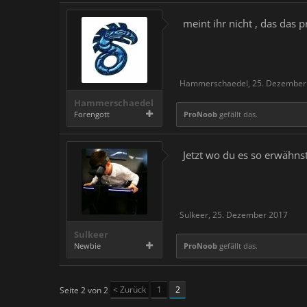
meint ihr nicht , das das p
Hammerschaedel
,
25. Dezember
Hammerschaedel
Forengott
ProNoob
gefällt das.
Jetzt wo du es so erwähns
Sulkeer
,
25. Dezember 2017
Sulkeer
Newbie
ProNoob
gefällt das.
< Zurück
1
2
Seite 2 von 2