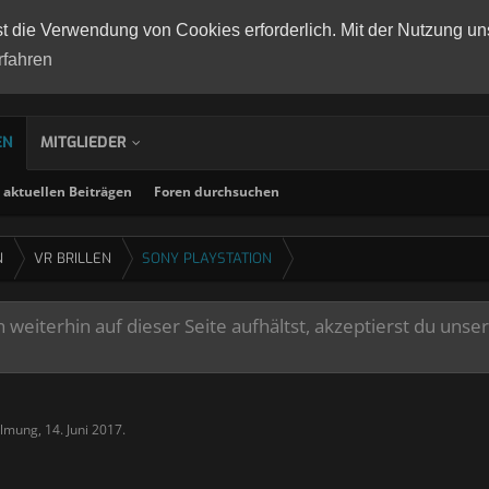
st die Verwendung von Cookies erforderlich. Mit der Nutzung un
rfahren
EN
MITGLIEDER
aktuellen Beiträgen
Foren durchsuchen
N
VR BRILLEN
SONY PLAYSTATION
weiterhin auf dieser Seite aufhältst, akzeptierst du unse
lmung
,
14. Juni 2017
.