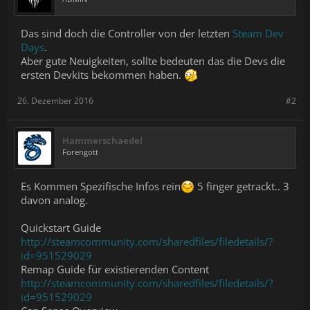
Das sind doch die Controller von der letzten
Steam Dev
Days
.
Aber gute Neuigkeiten, sollte bedeuten das die Devs die
ersten Devkits bekommen haben.
26. Dezember 2016
#2
Hammerschaedel
Forengott
Es Kommen Spezifische Infos rein
5 finger getrackt.. 3
davon analog.
Quickstart Guide
http://steamcommunity.com/sharedfiles/filedetails/?
id=951529029
Remap Guide für existierenden Content
http://steamcommunity.com/sharedfiles/filedetails/?
id=951529029