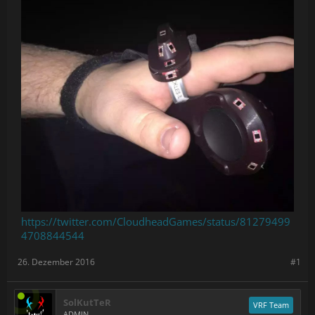
https://twitter.com/CloudheadGames/status/81279499
4708844544
26. Dezember 2016
#1
SolKutTeR
VRF Team
ADMIN