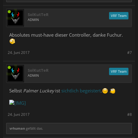
SolKutTeR
VRF Team
ADMIN
Absolutes must-have dieser Controller, danke Fuchur.
24. Juni 2017
#7
SolKutTeR
VRF Team
ADMIN
Selbst
Palmer Luckey
ist
sichtlich begeistert
.
24. Juni 2017
#8
vrhuman
gefällt das.