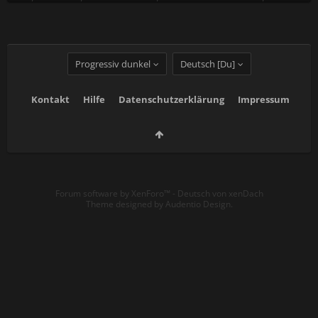
Progressiv dunkel
Deutsch [Du]
Kontakt
Hilfe
Datenschutzerklärung
Impressum
Forum software by XenForo™
-
Deutsch von xenDach
Theme designed by
Audentio Design
.