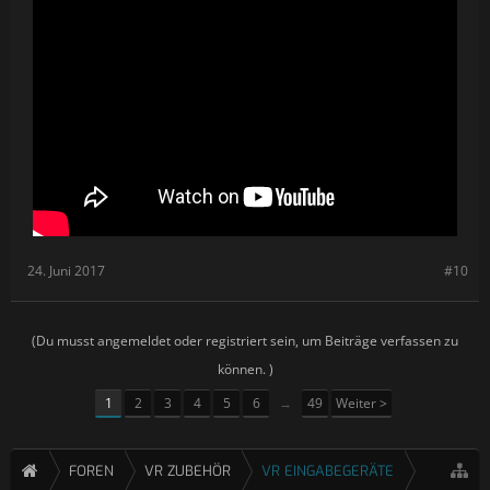
24. Juni 2017
#10
(Du musst angemeldet oder registriert sein, um Beiträge verfassen zu
können. )
1
2
3
4
5
6
→
49
Weiter >
FOREN
VR ZUBEHÖR
VR EINGABEGERÄTE