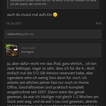
Mäusekino zocken statt auf 43“ 4K Moni. Und für mobiles VR habe
ich die Quest, die reicht mir.
auch du musst mal aufs klo
18. Juli 2021
#19
SolKutTeR
gefällt das.
axacuatl
Forengott
Ja, aber dafür reicht mir das iPad, ganz ehrlich… ich bin
zwar bekloppt, sogar so sehr, dass ich für die 4,- doch
einfach mal die 512 GB Version reserviert habe, aber
irgendwie sehe ich wenig Sinn darin für
mich
. Ich
arbeite seit etlichen Jahren fast nur noch im Home
Office, Geschäftsreisen sind praktisch komplett
ausgetrocknet seit 2007. Davor wäre das genial
gewesen, da war ich häufiger mal gleich 1-2 Wochen am
Stück weit weg, und da wär‘s sau cool gewesen, abends