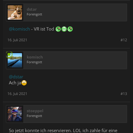
dstar
Forengott
@komisch
- VR ist Tod
16. Juli 2021
#12
komisch
Forengott
@dstar
Ach ja
16. Juli 2021
#13
stoeppel
Forengott
So jetzt konnte ich reservieren. LOL ich zahle für eine