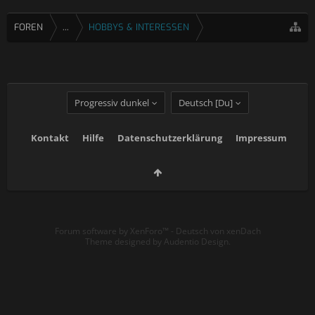
FOREN
...
HOBBYS & INTERESSEN
Progressiv dunkel
Deutsch [Du]
Kontakt
Hilfe
Datenschutzerklärung
Impressum
Forum software by XenForo™
-
Deutsch von xenDach
Theme designed by
Audentio Design
.