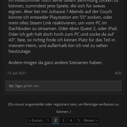
im Hotelzimmer noch seine Steam Sammlung zocken zu
können, zumindest jene Spiele, die sich für sowas
eignen. Aber bei mir zuhause ? Abends auf der Couch
könnte ich entweder Playstation am 55“ zocken, oder
mein olles Steam Link reaktivieren, um vom PC im
Dachboden zu streamen. Oder eben Quest 2, oder iPad.
Oder ich geh halt doch hoch zum PC und zocke da auf
43“. Nee, so richtig finde ich keinen Platz für das Teil in
meinem Heim, und außerhalb bin ich viel zu selten
heutzutage.
Andere mögen da ganz andere Szenarien haben.
19. Juli 2021
#20
VJS_Tiger
gefällt das.
(Du musst angemeldet oder registriert sein, um Beiträge verfassen zu
können. )
< Zurück
1
2
3
4
5
Weiter >