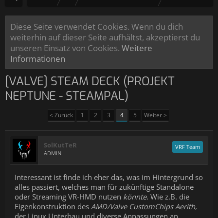
Diese Seite verwendet Cookies. Wenn du dich
weiterhin auf dieser Seite aufhältst, akzeptierst du
unseren Einsatz von Cookies.
Weitere
Informationen
[VALVE] STEAM DECK (PROJEKT
NEPTUNE - STEAMPAL)
< Zurück
1
2
3
4
5
Weiter >
SolKutTeR
VRF Team
ADMIN
Interessant ist finde ich eher das, was im Hintergrund so
alles passiert, welches man für zukünftige Standalone
oder Streaming VR-HMD nutzen
könnte
. Wie z.B. die
Eigenkonstruktion des
AMD/Valve CustomChips Aerith,
der Linux Unterbau und diverse Anpassungen an