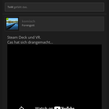
https://amzn.to/33QtmvP
)
Razer Kishi mobile controller:
https://amzn.to/3hin6jy
ToM
gefällt das.
Disclaimer: Tested may earn an affiliate commission when you
buy through the links here.
komisch
Forengott
Steam Deck und VR.
Cas hat sich drangemacht...