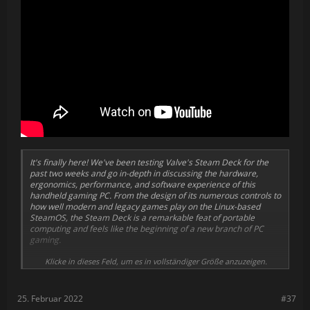
It's finally here! We've been testing Valve's Steam Deck for the
past two weeks and go in-depth in discussing the hardware,
ergonomics, performance, and software experience of this
handheld gaming PC. From the design of its numerous controls to
how well modern and legacy games play on the Linux-based
SteamOS, the Steam Deck is a remarkable feat of portable
computing and feels like the beginning of a new branch of PC
gaming.
Amazon Basics tabletop stand:
Klicke in dieses Feld, um es in vollständiger Größe anzuzeigen.
https://amzn.to/35sSlFH
MicroSD card case:
https://amzn.to/3Il1HlN
Lexar 512GB microSD card:
https://amzn.to/3IlbMPn
25. Februar 2022
#37
Anker USB-C hub:
https://amzn.to/3LYrVMZ
(w/ ethernet: