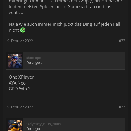
mitbringt. Und 30...40 Frames bei 720p (!) drückt das dir
in den meisten Spielen auch. Gamepad ran und los
gehts...
Naja wie auch immer mich juckt das Ding auf jeden Fall
nicht
9. Februar 2022
#32
stoeppel
Forengott
One XPlayer
AYA Neo
GPD Win 3
9. Februar 2022
#33
Odyssey_Plus_Man
Forengott