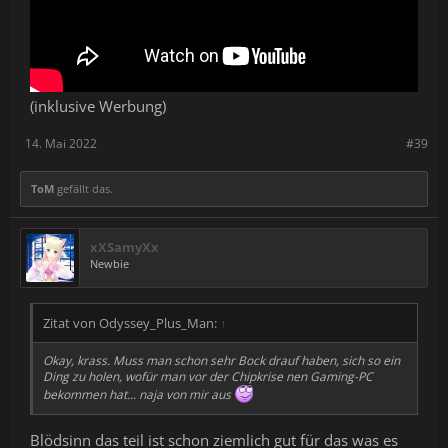
(inklusive Werbung)
14. Mai 2022
#39
ToM
gefällt das.
xXSamyXx
Newbie
Zitat von Odyssey_Plus_Man:
↑
Okay, krass. Muss man schon sehr Bock drauf haben, sich so ein
Ding zu holen, wofür man vor der Chipkrise nen Gaming-PC
bekommen hat... naja von mir aus
Blödsinn das teil ist schon ziemlich gut für das was es