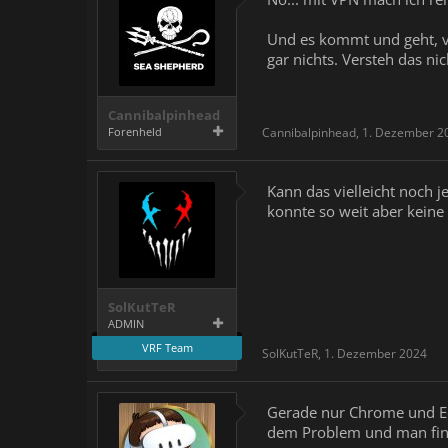
Und es kommt und geht, vo
gar nichts. Versteh das nich
Cannibalpinhead
Forenheld
Cannibalpinhead
,
1. Dezember 2
Kann das vielleicht noch 
konnte so weit aber keine
SolKutTeR
ADMIN
VRF Team
SolKutTeR
,
1. Dezember 2024
Gerade nur Chrome und Edg
dem Problem und man find