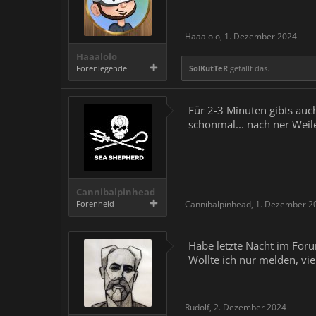
Haaalolo
,
1. Dezember 2024
Haaalolo
Forenlegende
SolKutTeR
gefällt das.
Für 2-3 Minuten gibts auch
schonmal... nach ner Weile
Cannibalpinhead
Forenheld
Cannibalpinhead
,
1. Dezember 2
Habe letzte Nacht im Foru
Wollte ich nur melden, vie
Rudolf
,
2. Dezember 2024