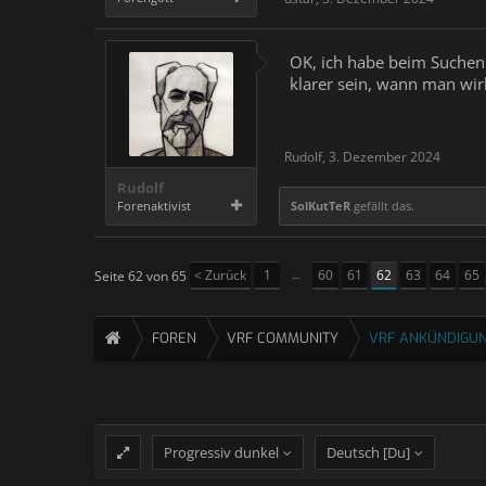
OK, ich habe beim Suchen 
klarer sein, wann man wir
Rudolf
,
3. Dezember 2024
Rudolf
Forenaktivist
SolKutTeR
gefällt das.
< Zurück
1
←
60
61
62
63
64
65
Seite 62 von 65
FOREN
VRF COMMUNITY
VRF ANKÜNDIGUN
Progressiv dunkel
Deutsch [Du]