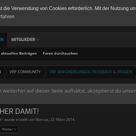
st die Verwendung von Cookies erforderlich. Mit der Nutzung un
rfahren
EN
MITGLIEDER
aktuellen Beiträgen
Foren durchsuchen
N
VRF COMMUNITY
VRF ANKÜNDIGUNGEN, FEEDBACK & FRAGEN
weiterhin auf dieser Seite aufhältst, akzeptierst du unse
HER DAMIT!
n
" wurde erstellt von
Marcus
,
22. März 2014
.
Weiter >