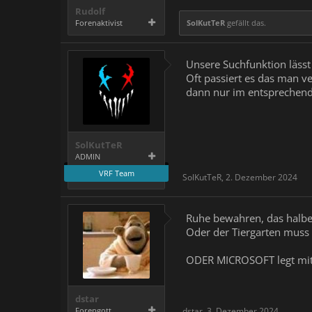
Rudolf
Forenaktivist
SolKutTeR
gefällt das.
Unsere Suchfunktion lässt 
Oft passiert es das man v
dann nur im entsprechend
SolKutTeR
ADMIN
VRF Team
SolKutTeR
,
2. Dezember 2024
Ruhe bewahren, das halbe
Oder der Tiergarten muss 
ODER MICROSOFT legt mit
dstar
Forengott
dstar
,
3. Dezember 2024