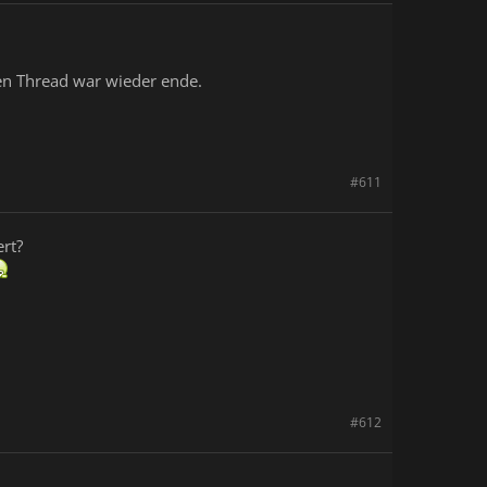
nen Thread war wieder ende.
#611
rt?
#612