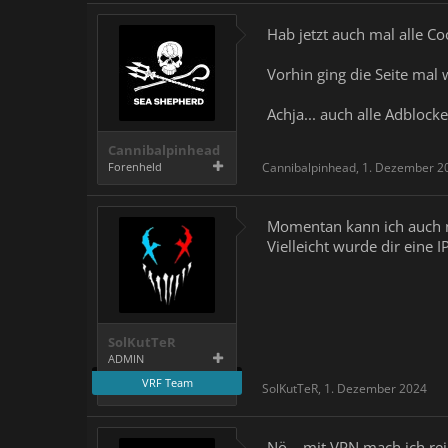
Hab jetzt auch mal alle Co
Vorhin ging die Seite mal
Achja... auch alle Adblocke
Cannibalpinhead
Forenheld
Cannibalpinhead
,
1. Dezember 2
Momentan kann ich auch nu
Vielleicht wurde dir eine 
SolKutTeR
ADMIN
VRF Team
SolKutTeR
,
1. Dezember 2024
Nö... mit VPN mach ich rein