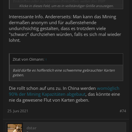
Einkünften oder zu sonstigen Einkünften, wobei das BMF
gewerbliche Einkünfte widerlegbar vermutet.
Klicke in dieses Feld, um es in vollständiger Größe anzuzeigen.
Bedeutet: In der Regel müssen die Miner eine Gewinnermittlung
Interessante Info. Andererseits: Man kann das Mining
abgehen. Bei der Gewinnermittlung führt der Zugang von
dermaßen anonym und für außenstehende
Einheiten einer virtuellen Währung im Rahmen eines
undurchsichtig gestalten, dass es trotzdem viele
tauschähnlichen Vorgangs zu Betriebseinnahmen. Stromkosten
"schwarz" durchziehen würden, falls es sich mal wieder
und Hardwarekosten zu Betriebsausgaben. Erzielt man dann
noch beim Verkauf einen Gewinn, führt auch der zu
lohnt.
Betriebseinnahmen. Es fällt also zukünftig beim Mining
Einkommen und Gewerbesteuer an.
Kann man nachweisen, dass das Mining nicht gewerblich ist
Zitat von Oimann:
↑
(Ausnahme) führt der Gegenwert des Erzeugten Token ebenfalls
zu steuerpflichtigen sonstigen Einkünften.
Bald dürfte es hoffentlich eine schwemme gebrauchter Karten
geben.
Alleine der bürokratische Aufwand dürfte die Miner hoffentlich
zukünftig abschrecken.
Die rollt schon auf uns zu. In China werden
womöglich
90% der Mining Kapazitäten abgebaut
, das könnte eine
nie da gewesene Flut von Karten geben.
25. Juni 2021
#74
dstar