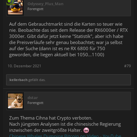
Odyssey_Plus_Man
Forengott
Auf dem Gebrauchtmarkt sind die Karten so teuer wie
nie. Beobachte das seit dem Release der RX6000er / RTX
3000er. Gibt dafür jetzt keine "Statistik", aber ich habe
die Preisverläufe sehr genau beobachtet; war ja selbst
auf der Suche (dann ist es ne RX 6800 für 750
geworden, die liegen aktuell bei 1050...1100)
10. Dezember 2021
#79
kellerbach
gefällt das.
dstar
Forengott
Zum Thema Cihna hat Crypto verboten.
Nach jüngsten Analysen ist die chinesische Regierung
inzwischen der zweitgrößte Halter.
Chinese Whales Dumping Bitcoin on Video - YouTube