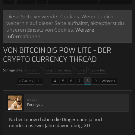
Diese Seite verwendet Cookies. Wenn du dich
weiterhin auf dieser Seite aufhältst, akzeptierst du
unseren Einsatz von Cookies.
Weitere
Informationen
VON BITCOIN BIS POW LITE - DER
CRYPTO CURRENCY THREAD
Schlagworte:
bitcoin
crypto currency
pow
pow lite
< Zurück
1
←
4
5
6
7
8
9
Weiter >
dstar
Forengott
Na bei Lenovo haben die Dinger dann ja noch
mindestens zwei Jahre davon übrig. XD