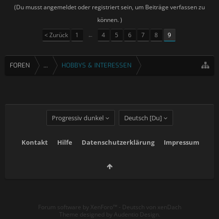
(Du musst angemeldet oder registriert sein, um Beiträge verfassen zu
können. )
< Zurück
1
←
4
5
6
7
8
9
FOREN
...
HOBBYS & INTERESSEN
Progressiv dunkel
Deutsch [Du]
Kontakt
Hilfe
Datenschutzerklärung
Impressum
Forum software by XenForo™
-
Deutsch von xenDach
Theme designed by
Audentio Design
.