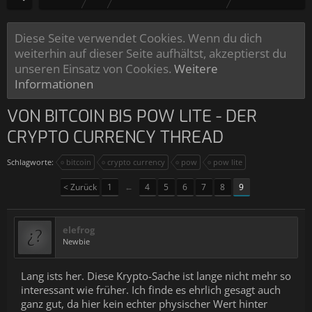
Diese Seite verwendet Cookies. Wenn du dich
weiterhin auf dieser Seite aufhältst, akzeptierst du
unseren Einsatz von Cookies.
Weitere
Informationen
VON BITCOIN BIS POW LITE - DER
CRYPTO CURRENCY THREAD
Schlagworte:
bitcoin
crypto currency
pow
pow lite
< Zurück
1
←
4
5
6
7
8
9
elefrog
Newbie
Lang ists her. Diese Krypto-Sache ist lange nicht mehr so
interessant wie früher. Ich finde es ehrlich gesagt auch
ganz gut, da hier kein echter physischer Wert hinter