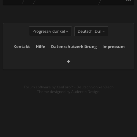
Progressiv dunkel
Deutsch [Du]
Kontakt
Hilfe
Datenschutzerklärung
Impressum
Forum software by XenForo™
-
Deutsch von xenDach
Theme designed by
Audentio Design
.