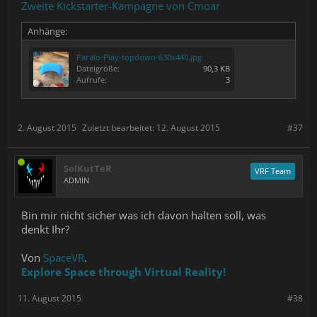
Zweite Kickstarter-Kampagne von Cmoar
Anhänge:
Paralo-Play-topdown-630x440.jpg
Dateigröße:
90,3 KB
Aufrufe:
3
2. August 2015
Zuletzt bearbeitet:
12. August 2015
#37
SolKutTeR
VRF Team
ADMIN
Bin mir nicht sicher was ich davon halten soll, was
denkt Ihr?
Von
SpaceVR
.
Explore Space through Virtual Reality!
11. August 2015
#38