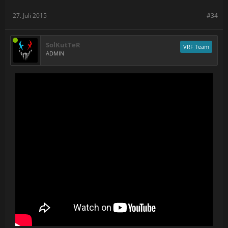
27. Juli 2015
#34
SolKutTeR
VRF Team
ADMIN