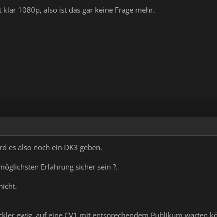
t klar 1080p, also ist das gar keine Frage mehr.
rd es also noch ein DK3 geben.
möglichsten Erfahrung sicher sein ?.
icht.
ickler ewig, auf eine CV1 mit entsprechendem Publikum warten k