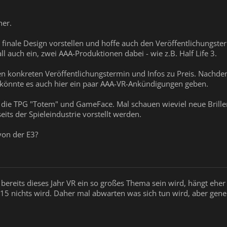
her.
 finale Design vorstellen und hoffe auch den Veröffentlichungste
all auch ein, zwei AAA-Produktionen dabei - wie z.B. Half Life 3.
nen konkreten Veröffentlichungstermin und Infos zu Preis. Nachde
, könnte es auch hier ein paar AAA-VR-Ankündigungen geben.
f die TPG "Totem" und GameFace. Mal schauen wieviel neue Brille
ts der Spieleindustrie vorstellt werden.
von der E3?
b bereits dieses Jahr VR ein so großes Thema sein wird, hängt eh
15 nichts wird. Daher mal abwarten was sich tun wird, aber gener