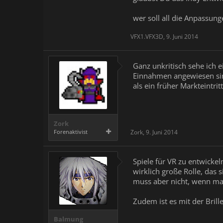
wer soll all die Anpassun
VFX1.VFX3D
,
9. Juni 2014
Ganz unkritisch sehe ich e
Einnahmen angewiesen sind,
als ein früher Markteintr
Zork
Forenaktivist
Zork
,
9. Juni 2014
Spiele für VR zu entwicke
wirklich große Rolle, das
muss aber nicht, wenn ma
Zudem ist es mit der Brille
Balmung