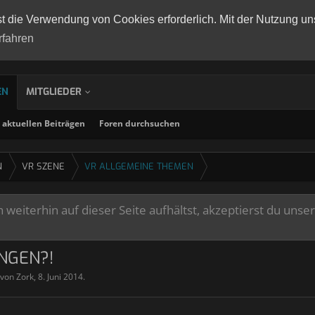
st die Verwendung von Cookies erforderlich. Mit der Nutzung un
rfahren
EN
MITGLIEDER
aktuellen Beiträgen
Foren durchsuchen
N
VR SZENE
VR ALLGEMEINE THEMEN
weiterhin auf dieser Seite aufhältst, akzeptierst du unse
NGEN?!
t von
Zork
,
8. Juni 2014
.