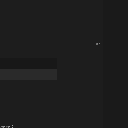
#7
önnen ?