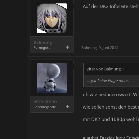
Auf der DK2 Infoseite steh
Balmung
Forengott
Balmung
,
9. Juni 2014
Zitat von Balmung:
↑
... gar keine Frage mehr.
oh wie bedauernswert. Wi
VFX1.VFX3D
wie sollen sonst den best 
Forenlegende
mit DK2 und 1080p wohl n
glaubst Du das Indy Entw