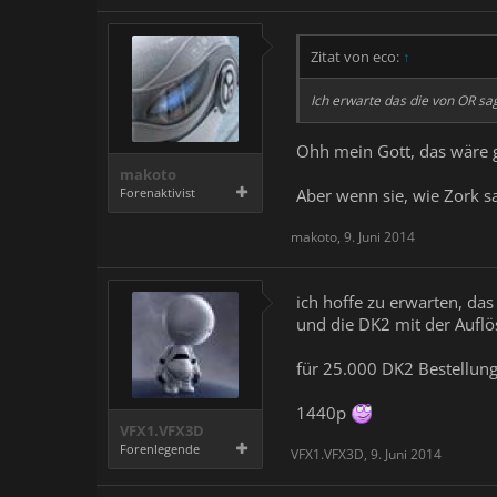
Zitat von eco:
↑
Ich erwarte das die von OR sa
Ohh mein Gott, das wäre g
makoto
Aber wenn sie, wie Zork sa
Forenaktivist
makoto
,
9. Juni 2014
ich hoffe zu erwarten, das
und die DK2 mit der Aufl
für 25.000 DK2 Bestellunge
1440p
VFX1.VFX3D
Forenlegende
VFX1.VFX3D
,
9. Juni 2014