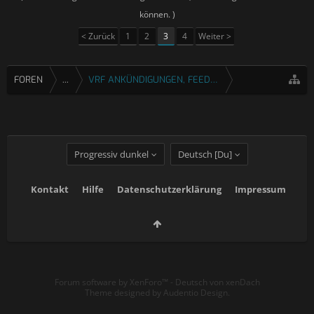
können. )
< Zurück
1
2
3
4
Weiter >
FOREN
...
VRF ANKÜNDIGUNGEN, FEEDBACK & FRAGEN
Progressiv dunkel
Deutsch [Du]
Kontakt
Hilfe
Datenschutzerklärung
Impressum
Forum software by XenForo™
-
Deutsch von xenDach
Theme designed by
Audentio Design
.