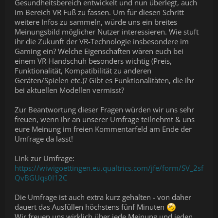
Gesundheitsbereich entwickelt und nun überlegt, auch
im Bereich VR Fuß zu fassen. Um für diesen Schritt
weitere Infos zu sammeln, würde uns ein breites
Meinungsbild möglicher Nutzer interessieren. Wie stuft
ihr die Zukunft der VR-Technologie insbesondere im
Gaming ein? Welche Eigenschaften wären euch bei
einem VR-Handschuh besonders wichtig (Preis,
Funktionalität, Kompatibilität zu anderen
Geräten/Spielen etc.)? Gibt es Funktionalitäten, die ihr
bei aktuellen Modellen vermisst?
Zur Beantwortung dieser Fragen würden wir uns sehr
freuen, wenn ihr an unserer Umfrage teilnehmt & uns
eure Meinung im freien Kommentarfeld am Ende der
Umfrage da lasst!
Link zur Umfrage:
https://wiwigoettingen.eu.qualtrics.com/jfe/form/SV_2sf
QvBGUqs0I12C
Die Umfrage ist auch extra kurz gehalten - von daher
dauert das Ausfüllen höchstens fünf Minuten
Wir freuen uns wirklich über jede Meinung und jeden