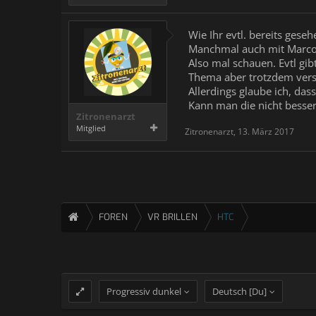
Wie Ihr evtl. bereits ges
Manchmal auch mit Marco..
Also mal schauen. Evtl gib
Thema aber trotzdem versu
Allerdings glaube ich, das
Kann man die nicht besser
Zitronenarzt
Mitglied
Zitronenarzt
,
13. März 2017
FOREN
VR BRILLEN
HTC
Progressiv dunkel
Deutsch [Du]