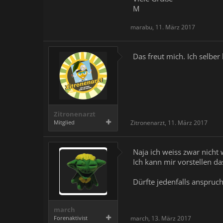
M
marabu
,
11. März 2017
Das freut mich. Ich selber
Zitronenarzt
Mitglied
Zitronenarzt
,
11. März 2017
Naja ich weiss zwar nicht 
Ich kann mir vorstellen d
Dürfte jedenfalls anspruch
march
Forenaktivist
march
,
13. März 2017