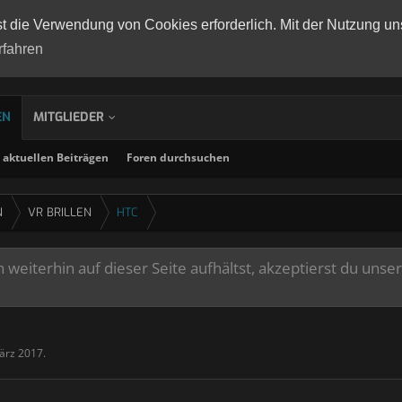
st die Verwendung von Cookies erforderlich. Mit der Nutzung un
rfahren
EN
MITGLIEDER
aktuellen Beiträgen
Foren durchsuchen
N
VR BRILLEN
HTC
weiterhin auf dieser Seite aufhältst, akzeptierst du unse
ärz 2017
.