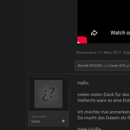
Zitronenarzt
,
11. März 2017
Zule
ReneB HTCVIVE
und
Cmdr.ECO
gef
Hallo,
vielen vielen Dank für da
Vielleicht wäre es eine En
Ich möchte mal anmerken, 
marabu
Da macht das Dasein als f
Guest
Viele Grüße