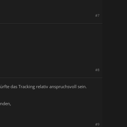
#7
#8
rfte das Tracking relativ anspruchsvoll sein.
inden,
#9