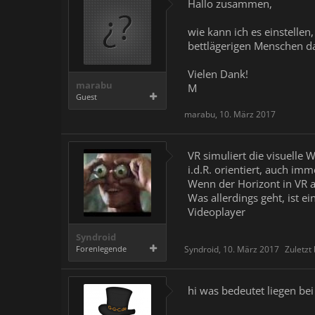
Hallo zusammen,
wie kann ich es einstellen
bettlägerigen Menschen da
Vielen Dank!
marabu
M
Guest
marabu
,
10. März 2017
VR simuliert die visuelle
i.d.R. orientiert, auch imm
Wenn der Horizont in VR a
Was allerdings geht, ist e
Videoplayer
Syndroid
Forenlegende
Syndroid
,
10. März 2017
Zuletzt
hi was bedeutet liegen bei 