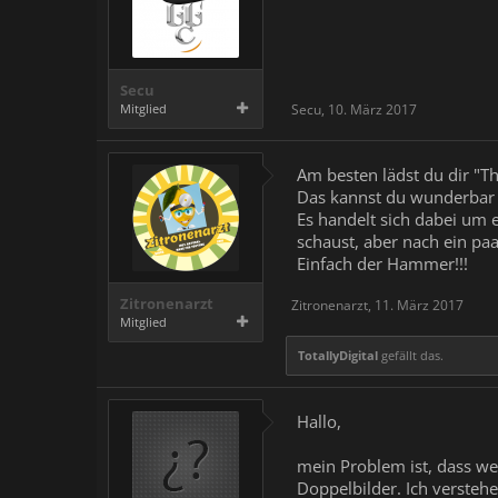
Secu
Mitglied
Secu
,
10. März 2017
Am besten lädst du dir "Th
Das kannst du wunderbar 
Es handelt sich dabei um 
schaust, aber nach ein p
Einfach der Hammer!!!
Zitronenarzt
Zitronenarzt
,
11. März 2017
Mitglied
TotallyDigital
gefällt das.
Hallo,
mein Problem ist, dass wenn
Doppelbilder. Ich versteh