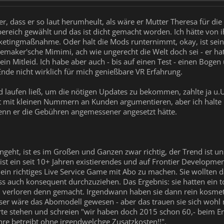
er, dass er so laut herumheult, als wäre er Mutter Theresa für d
reich gewählt und das ist dicht gemacht worden. Ich hätte von 
ketingmaßnahme. Oder halt die Mods runternimmt, okay, ist sein
inemaker'sche Mimimi, ach wie ungerecht die Welt doch sei - er ha
 kein Mitleid. Ich habe aber auch - bis auf einen Test - einen B
m Ende nicht wirklich für mich genießbare VR Erfahrung.
 laufen ließ, um die nötigen Updates zu bekommen, zahlte ja u.U.
t mit kleinen Nummern an Kunden argumentieren, aber ich halte ihn 
enn er die Gebühren angemessener angesetzt hätte.
geht, ist es im Großen und Ganzen zwar richtig, der Trend ist u
s ist ein seit 10+ Jahren existierendes und auf Frontier Developme
s ein richtiges Live Service Game mit Abo zu machen. Sie wollten
ass auch konsequent durchzuziehen. Das Ergebnis: sie hatten ein 
d verloren denn gemacht. Irgendwann haben sie dann rein kosmet
ser wäre das Abomodell gewesen - aber das trauen sie sich wohl n
rte stehen und schreien "wir haben doch 2015 schon 60,- beim Erw
hre betreibt ohne irgendwelchge Zusatzkosten!!".