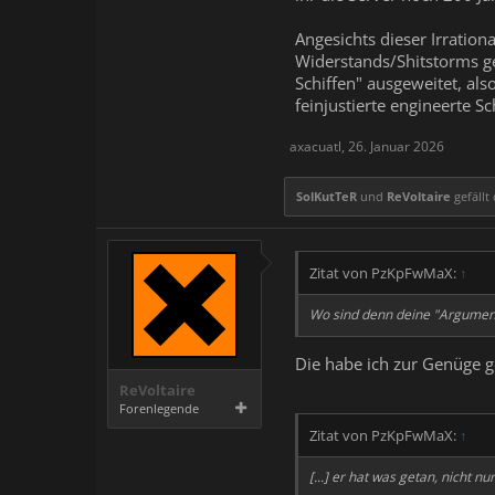
Angesichts dieser Irration
Widerstands/Shitstorms ge
Schiffen" ausgeweitet, als
feinjustierte engineerte 
axacuatl
,
26. Januar 2026
SolKutTeR
und
ReVoltaire
gefällt 
Zitat von PzKpFwMaX:
↑
Wo sind denn deine "Argumen
Die habe ich zur Genüge g
ReVoltaire
Forenlegende
Zitat von PzKpFwMaX:
↑
[...] er hat was getan, nicht n