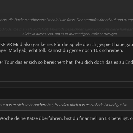
t bzw. die Backen aufplustert ist halt Luke Ross. Der stampft wütend auf und trum
so Mods, die man als RICHTIGE VR-Mods bezeichnen kann und nicht diese halbgare
f's Auge geschossen bekommt! Freut mich, dass da offenbar Leute Spaß dran haben
Klicke in dieses Feld, um es in vollständiger Größe anzuzeigen.
en vom Hersteller verstößt und dieser ja noch nicht mal ihm verbietet, irgendwa
d zu verdienen.
AKE VR Mod also gar keine. Für die Spiele die ich gespielt habe g
tige" Mod gab, echt toll. Kannst du gerne noch 10x schreiben.
n Drama draus gemacht wird. Dir scheint es ja ebenfalls aus unerfindlichen Gr
 Tour das er sich so bereichert hat, freu dich doch das es zu Ende
r das er sich so bereichert hat, freu dich doch das es zu Ende ist und gut ist.
Woche deine Katze überfahren, bist du finanziell an LR beteiligt,