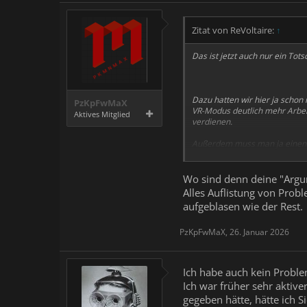
Zitat von ReVoltaire:
↑
Das ist jetzt auch nur ein To
Dazu hatten wir hier ja schon
PzKpFwMaX
VR-Modus deutlich mehr Arbeit,
Aktives Mitglied
verdienen.
Außerdem muss man ja einen 
usw. usw. Für ein AAA-Titel k
Aus dem Grund kommen nur die
Wo sind denn deine "Argum
mal ein offizielles VR-Addon fü
Alles Auflistung von Prob
aufgeblasen wie der Rest.
Mods sind halt Fanprojekte und
LR-Mods herausbringen und Gel
PzKpFwMaX
,
26. Januar 2026
Mühe geben. Außer natürlich 
Ich habe auch kein Problem
Ich war früher sehr aktiv
gegeben hätte, hätte ich Si