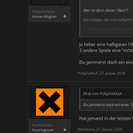
Wer ist denn dieser "Rest"?
PzKpFwMaX
Aktives Mitglied
Der einzige, der sich aufspiel
Es gibt so einige VR-Mods. Al
abwechselt ein paar Bilder au
dem Falle gegen die Bedingung
lediglich, mit ihrer Marke Gel
Ja lieber eine halbgaren F
3 andere Spiele eine "rich
Keine Ahnung, warum da so ei
Du jammerst doch ein einer
PzKpFwMaX
,
27. Januar 2026
Zitat von PzKpFwMaX:
↑
Du jammerst doch ein einer Tou
Hat jemand in der letzten 
ReVoltaire
ReVoltaire
,
27. Januar 2026
Forenlegende