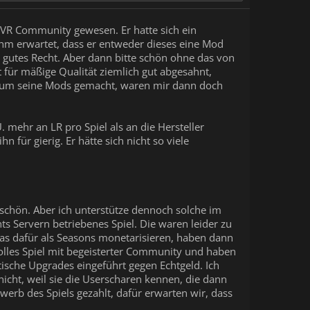
ie VR Community gewesen. Er hatte sich ein
ihm erwartet, dass er entweder dieses eine Mod
 gutes Recht. Aber dann bitte schön ohne das von
t für mäßige Qualität ziemlich gut abgesahnt,
ogen um seine Mods gemacht, waren mir dann doch
 mehr an LR pro Spiel als an die Hersteller
für gierig. Er hätte sich nicht so viele
nschön. Aber ich unterstütze dennoch solche im
nts Servern betriebenes Spiel. Die waren leider zu
 das dafür als Seasons monetarisieren, haben dann
tolles Spiel mit begeisterter Community und haben
ische Upgrades eingeführt gegen Echtgeld. Ich
icht, weil sie die Userscharen kennen, die dann
erb des Spiels gezahlt, dafür erwarten wir, dass