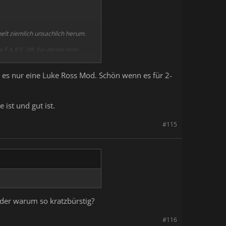
pelt ziemlich unsachlich herum.
 F.A.K.E.-VR, bei denen man
. Ändert alles nix, dass er in
s zu tun. Sie untersagen ihm
ab es nur eine Luke Ross Mod. Schön wenn es für 2-
ünden ziemlich nahezugehen.
 ist und gut ist.
#115
 oder warum so kratzbürstig?
#116