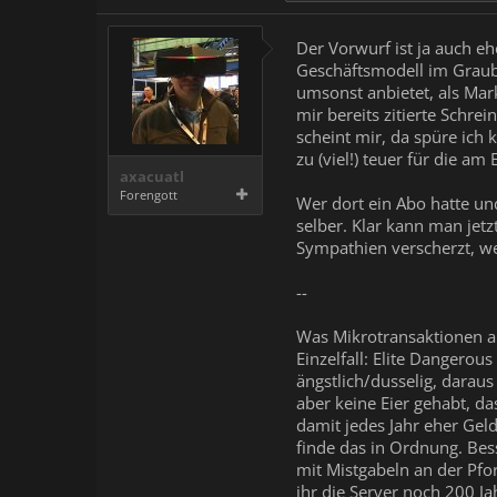
Der Vorwurf ist ja auch eh
Geschäftsmodell im Graube
umsonst anbietet, als Mar
mir bereits zitierte Schre
scheint mir, da spüre ich
zu (viel!) teuer für die a
axacuatl
Forengott
Wer dort ein Abo hatte und
selber. Klar kann man jetz
Sympathien verscherzt, w
--
Was Mikrotransaktionen an
Einzelfall: Elite Dangerou
ängstlich/dusselig, darau
aber keine Eier gehabt, d
damit jedes Jahr eher Gel
finde das in Ordnung. Bes
mit Mistgabeln an der Pfo
ihr die Server noch 200 Ja