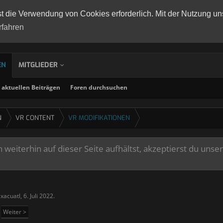
st die Verwendung von Cookies erforderlich. Mit der Nutzung un
rfahren
EN
MITGLIEDER
aktuellen Beiträgen
Foren durchsuchen
N
VR CONTENT
VR MODIFIKATIONEN
weiterhin auf dieser Seite aufhältst, akzeptierst du unse
xacuatl
,
6. Juli 2022
.
Weiter >