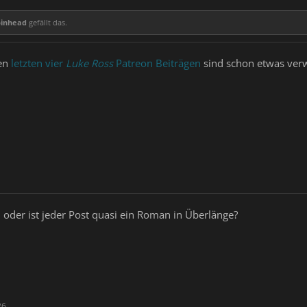
pinhead
gefällt das.
den
letzten vier
Luke Ross
Patreon Beiträgen
sind schon etwas verw
a, oder ist jeder Post quasi ein Roman in Überlänge?
26