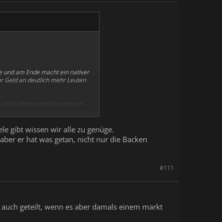
ppe und am Ende macht ein nativer
ehr Geld an deutlich mehr Leuten
 und Softwarekonfigurationen
lich
Paint The Town Red
ein, die
e gibt wissen wir alle zu genüge.
aber er hat was getan, nicht nur die Backen
 läppischen VR-Modus im Stil der
 sich halt auch tatsächlich mehr
#111
e auch geteilt, wenn es aber damals einem markt