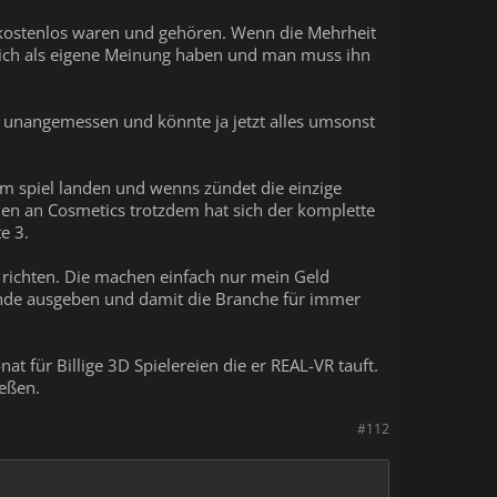
 kostenlos waren und gehören. Wenn die Mehrheit
lich als eigene Meinung haben und man muss ihn
h unangemessen und könnte ja jetzt alles umsonst
dem spiel landen und wenns zündet die einzige
len an Cosmetics trotzdem hat sich der komplette
e 3.
r richten. Die machen einfach nur mein Geld
tände ausgeben und damit die Branche für immer
t für Billige 3D Spielereien die er REAL-VR tauft.
ießen.
#112