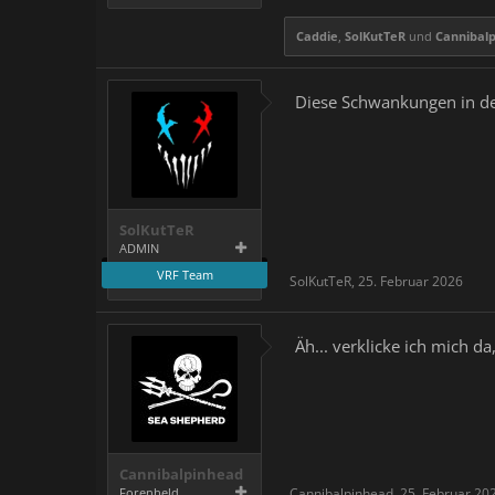
Caddie
,
SolKutTeR
und
Cannibal
Diese Schwankungen in 
SolKutTeR
ADMIN
VRF Team
SolKutTeR
,
25. Februar 2026
Äh... verklicke ich mich d
Cannibalpinhead
Forenheld
Cannibalpinhead
,
25. Februar 20