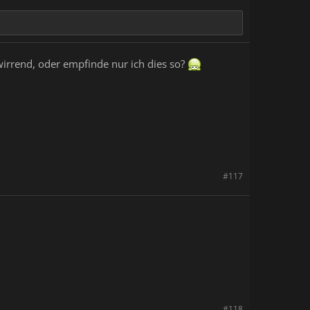
irrend, oder empfinde nur ich dies so?
#117
#118