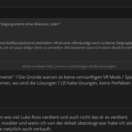
tschlagargument ohne Relevanz, oder?
 mal Kaffeesatzleserei betrieben: VR ist eine offenkundig noch zu kleine Zielgru
 als ein paar billige Skins zu erstellen. Mit letzteren lässt sich dann deutlich m
VR-Modus auch noch supporten, im PCVR-Bereich hat wieder jeder andere Hard-
annst du eh keinen VR-Modus für Standalone anbieten.
Klicke in dieses Feld, um es in vollständiger Größe anzuzeigen.
 wenigsten Studios mit einem VR-Addon um die Ecke. Auf Anhieb fällt mir ledig
ente" ? Die Gründe warum es keine vernünftigen VR Mods / Spiel
r ein Flatspiel gebracht haben.
lemen, wo sind die Lösungen ? LR hatte lösungen, keine Perfekten 
 es gibt wirklich großartige, "richtige" VR-Mods. Wenn jetzt ein Studio nur einen
d verlangen, würde vermutlich da ebenfalls ein Shitstorm erfolgen. Die müssten
sie heißen Bethesda!
 wie viel Luke Ross verdient und auch nicht das er es verdient.
er modder und wenn ich von der Arbeit überzeugt war habe ich si
e natürlich auch verkauft.