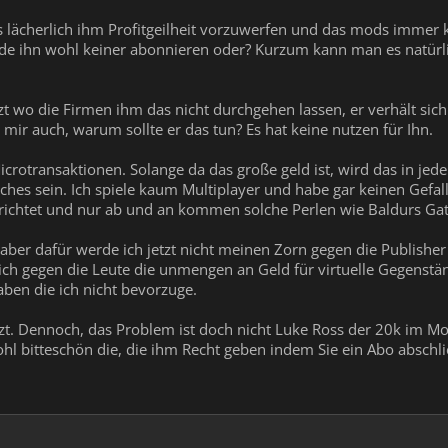
s lächerlich ihm Profitgeilheit vorzuwerfen und das mods immer
de ihn wohl keiner abonnieren oder? Kurzum kann man es natür
zt wo die Firmen ihm das nicht durchgehen lassen, er verhält sic
h mir auch, warum sollte er das tun? Es hat keine nutzen für Ihn.
icrotransaktionen. Solange da das große geld ist, wird das in je
ches sein. Ich spiele kaum Multiplayer und habe gar keinen Gefal
ichtet und nur ab und an kommen solche Perlen wie Baldurs Gat
n aber dafür werde ich jetzt nicht meinen Zorn gegen die Publishe
sich gegen die Leute die unmengen an Geld für virtuelle Gegens
aben die ich nicht bevorzuge.
tzt. Dennoch, das Problem ist doch nicht Luke Ross der 20k im Mona
l bitteschön die, die ihm Recht geben indem Sie ein Abo abschl