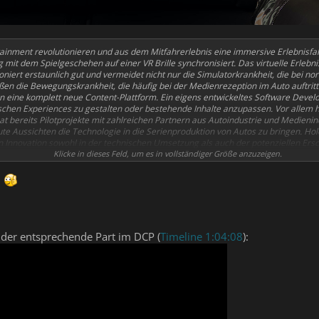
rtainment revolutionieren und aus dem Mitfahrerlebnis eine immersive Erlebnis
it dem Spielgeschehen auf einer VR Brille synchronisiert. Das virtuelle Erlebn
oniert erstaunlich gut und vermeidet nicht nur die Simulatorkrankheit, die bei n
en die Bewegungskrankheit, die häufig bei der Medienrezeption im Auto auftritt.
n eine komplett neue Content-Plattform. Ein eigens entwickeltes Software Devel
ischen Experiences zu gestalten oder bestehende Inhalte anzupassen. Vor allem h
at bereits Pilotprojekte mit zahlreichen Partnern aus Autoindustrie und Medienin
e Aussichten die Technologie in die Serienproduktion von Autos zu bringen. Hol
 Innovation sowohl in der technischen Umsetzung als auch der potenziellen Ers
Spieletechnologie und Inhalten.
Klicke in dieses Feld, um es in vollständiger Größe anzuzeigen.
!
e der entsprechende Part im DCP (
Timeline 1:04:08
):