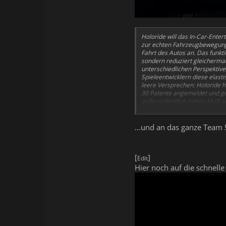
Holoride will das In-Car-Ente
zur echten Fahrzeugbewegung m
Fahrt des Autos an. Das funkti
sondern reduziert gleichermaß
unterschiedlichen Perspektive
Spieleentwicklern diese elast
leere Versprechen: Holoride h
30 Patente angemeldet und gut
außerordentlich hohen Maß an
Zukunftsmarkts mit Hilfe von 
...und an das ganze Team 
[
]
Edit
Hier noch auf die schnell