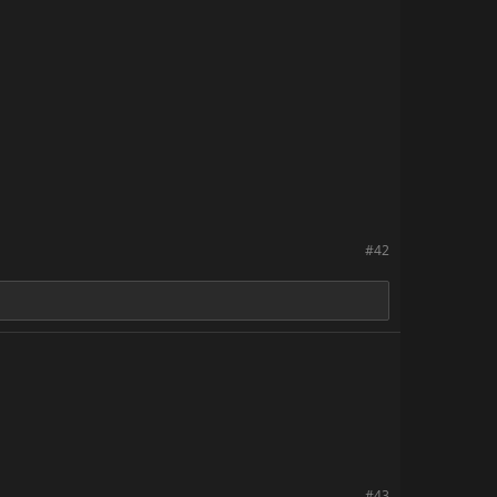
#42
#43