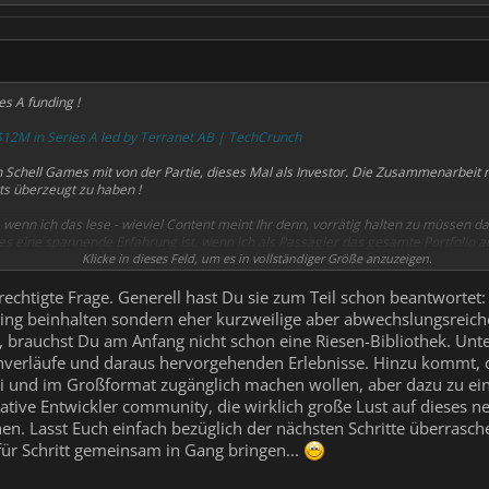
es A funding !
s $12M in Series A led by Terranet AB | TechCrunch
h Schell Games mit von der Partie, dieses Mal als Investor. Die Zusammenarbeit
kts überzeugt zu haben !
r, wenn ich das lese - wieviel Content meint Ihr denn, vorrätig halten zu müssen da
 es eine spannende Erfahrung ist, wenn ich als Passagier das gesamte Portfolio 
ens-Wert" ? Bei Entspannungs-Apps und Rail-Shootern a la Pistol Whip, etc. mag 
Klicke in dieses Feld, um es in vollständiger Größe anzuzeigen.
Content, Story hat, wird das ja leider beschränkt sein. Finde die Frage daher span
azität seht. Die müßte dann ja so um den Sommer 2022 vorhanden sein, wenn Ihr 
echtigte Frage. Generell hast Du sie zum Teil schon beantwortet: w
elling beinhalten sondern eher kurzweilige aber abwechslungsreic
brauchst Du am Anfang nicht schon eine Riesen-Bibliothek. Unter
nverläufe und daraus hervorgehenden Erlebnisse. Hinzu kommt, d
ei und im Großformat zugänglich machen wollen, aber dazu zu ei
reative Entwickler community, die wirklich große Lust auf dieses 
. Lasst Euch einfach bezüglich der nächsten Schritte überraschen
für Schritt gemeinsam in Gang bringen...