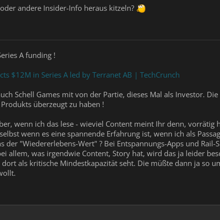
 oder andere Insider-Info heraus kitzeln?
Series A funding !
ects $12M in Series A led by Terranet AB | TechCrunch
 auch Schell Games mit von der Partie, dieses Mal als Investor. 
s Produkts überzeugt zu haben !
 aber, wenn ich das lese - wieviel Content meint Ihr denn, vorräti
 selbst wenn es eine spannende Erfahrung ist, wenn ich als Passa
as der "Wiedererlebens-Wert" ? Bei Entspannungs-Apps und Rail-Sh
ei allem, was irgendwie Content, Story hat, wird das ja leider be
hr dort als kritische Mindestkapazität seht. Die müßte dann ja 
ollt.