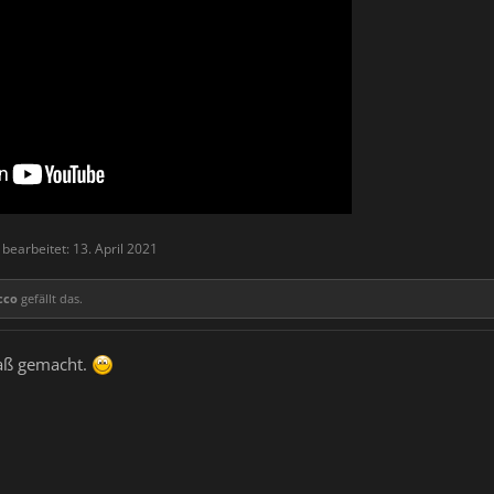
 bearbeitet:
13. April 2021
cco
gefällt das.
paß gemacht.