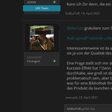
ADMIN
Kann ich Dir denn, die ein
VRF Team
SolKutTeR
,
14. April 2021
@Marcus
: gratuliere zum 
Audi spinoff holoride coll
Interessanterweise ist da
sie ja von der Qualität de
axacuatl
Forengott
EIne Frage stellt sich mir
Kurzzeit-Effekt hat ? Denn
durchhabe, wie groß ist d
problematisch sein, aber b
was für eine Bibliothek I
das Produkt da launchen w
axacuatl
,
23. April 2021
SolKutTeR
gefällt das.