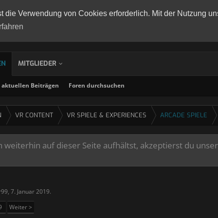
st die Verwendung von Cookies erforderlich. Mit der Nutzung un
rfahren
EN
MITGLIEDER
aktuellen Beiträgen
Foren durchsuchen
N
VR CONTENT
VR SPIELE & EXPERIENCES
ARCADE SPIELE
weiterhin auf dieser Seite aufhältst, akzeptierst du unse
r99
,
7. Januar 2019
.
9
Weiter >