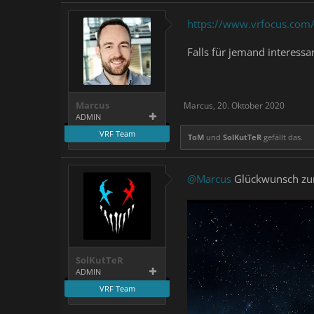
https://www.vrfocus.com/
Falls für jemand interessan
Marcus
Marcus
,
20. Oktober 2020
ADMIN
VRF Team
ToM
und
SolKutTeR
gefällt das.
@Marcus
Glückwunsch zu
SolKutTeR
ADMIN
VRF Team