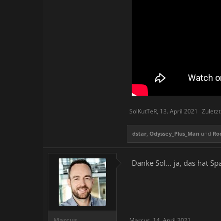
SolKutTeR
,
13. April 2021
Zuletzt
dstar
,
Odyssey_Plus_Man
und
Ro
Danke Sol... ja, das hat S
Marcus
Marcus
,
14. April 2021