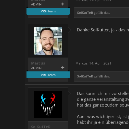
ADMIN
VRF Team
SolKutTeR
gefällt das.
Danke SolKutter, ja - das
Marcus
Marcus
,
14. April 2021
ADMIN
VRF Team
SolKutTeR
gefällt das.
Das kann ich mir vorstelle
die ganze Veranstaltung z
hat das ganze zudem souv
Aber was wichtiger ist, i
habt ihr ja ein überragen
SolKutTeR