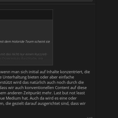
 mit dem Holoride Team scheint sie
mit das nicht nur einen Kurzzeit-
an Experiences durchhabe, wie
das weniger problematisch sein,
nend, was für eine Bibliothek Ihr
das Produkt da launchen wollt.
enn man sich initial auf Inhalte konzentriert, die
he Unterhaltung bieten oder aber einfache
stützt wird das natürlich auch noch durch die
ass wir auch konventionellen Content auf diese
nem anderen Zeitpunkt mehr. Last but not least
neue Medium hat. Auch da wird es eine oder
, die gezielt darauf ausgerichtet sind, dass wir