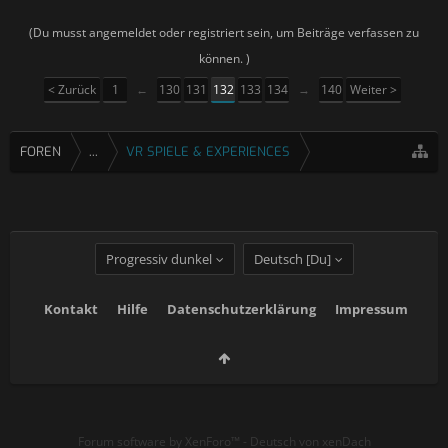
(Du musst angemeldet oder registriert sein, um Beiträge verfassen zu
können. )
< Zurück
1
←
130
131
132
133
134
→
140
Weiter >
FOREN
...
VR SPIELE & EXPERIENCES
Progressiv dunkel
Deutsch [Du]
Kontakt
Hilfe
Datenschutzerklärung
Impressum
Forum software by XenForo™
-
Deutsch von xenDach