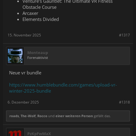
Venture's Gauntlet: The Ultimate VR Fitness
Obstacle Course
Arcaxer
Elements Divided
15. November 2025
#1317
Monteaup
Forenaktivist
Neue vr bundle
https://www.humblebundle.com/games/upload-vr-
winter-2025-bundle
6. Dezember 2025
#1318
roads
,
The-Wolf
,
Rocco
und
einer weiteren Person
gefällt das.
PzKpFwMaX