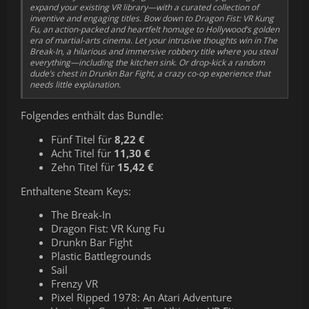
expand your existing VR library—with a curated collection of
inventive and engaging titles. Bow down to Dragon Fist: VR Kung
Fu, an action-packed and heartfelt homage to Hollywood’s golden
era of martial-arts cinema. Let your intrusive thoughts win in The
Break-In, a hilarious and immersive robbery title where you steal
everything—including the kitchen sink. Or drop-kick a random
dude’s chest in Drunkn Bar Fight, a crazy co-op experience that
needs little explanation.
Folgendes enthält das Bundle:
Fünf Titel für
8,22 €
Acht Titel für
11,30 €
Zehn Titel für
15,42 €
Enthaltene Steam Keys:
The Break-In
Dragon Fist: VR Kung Fu
Drunkn Bar Fight
Plastic Battlegrounds
Sail
Frenzy VR
Pixel Ripped 1978: An Atari Adventure