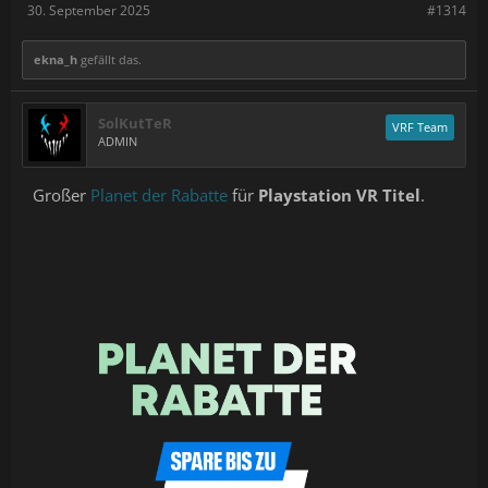
30. September 2025
#1314
ekna_h
gefällt das.
SolKutTeR
VRF Team
ADMIN
Großer
Planet der Rabatte
für
Playstation VR Titel
.