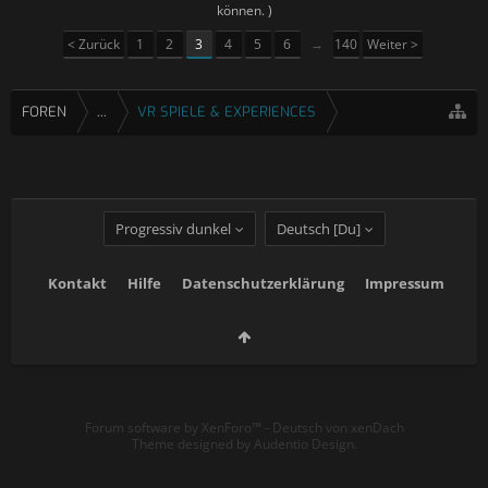
können. )
< Zurück
1
2
3
4
5
6
→
140
Weiter >
FOREN
...
VR SPIELE & EXPERIENCES
Progressiv dunkel
Deutsch [Du]
Kontakt
Hilfe
Datenschutzerklärung
Impressum
Forum software by XenForo™
-
Deutsch von xenDach
Theme designed by
Audentio Design
.