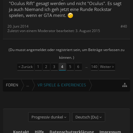
"Oculus Rift" gesagt werden und nicht "Oculus". Es sagt
ja auch Niemand ich geh jetzt eine Runde Rockstar
spielen, wenn er GTA meint.
20. Juni 2014
#40
Zuletzt von einem Moderator bearbeitet:
3. August 2015
(Du musst angemeldet oder registriert sein, um Beiträge verfassen zu
können. )
< Zurück
1
2
3
4
5
6
→
140
Weiter >
FOREN
...
VR SPIELE & EXPERIENCES
Progressiv dunkel
Deutsch [Du]
Kontakt
Hilfe
Datenschutzerklärung
Impressum