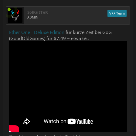
SolKutTeR
VRF Team
ADMIN
Ether One - Deluxe Edition
für kurze Zeit bei GoG
(GoodOldGames) für $7.49 ~ etwa 6€.