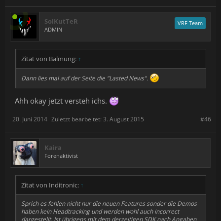
SolKutTeR
VRF Team
ADMIN
Zitat von Balmung:
↑
Dann lies mal auf der Seite die "Lasted News".
Ahh okay jetzt versteh ichs.
20. Juni 2014
Zuletzt bearbeitet:
3. August 2015
#46
Kaira
Forenaktivist
Zitat von Inditronic:
↑
Sprich es fehlen nicht nur die neuen Features sonder die Demos
haben kein Headtracking und werden wohl auch incorrect
dargestellt. Ist übrigens mit dem derzeitigen SDK nach Angaben