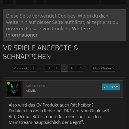
Diese Seite verwendet Cookies. Wenn du dich
weiterhin auf dieser Seite aufhältst, akzeptierst du
unseren Einsatz von Cookies.
Weitere
Informationen
VR SPIELE ANGEBOTE &
SCHNÄPPCHEN
< Zurück
1
←
3
4
5
6
7
→
140
Weiter >
SolKutTeR
VRF Team
ADMIN
Also wird das CV Produkt auch Rift heißen?
Da bleib ich doch lieber bei DK1 etc. von OculusVR.
Rift, Oculus Rift ist dann doch eher nur für den
Mainstream hauptsächlich der Begriff.