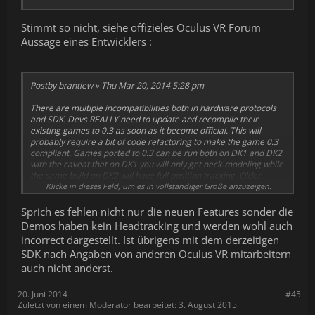
Stimmt so nicht, siehe offizieles Oculus VR Forum
Aussage eines Entwicklers :
Postby brantlew » Thu Mar 20, 2014 5:28 pm
There are multiple incompatibilities both in hardware protocols
and SDK. Devs REALLY need to update and recompile their
existing games to 0.3 as soon as it become official. This will
probably require a bit of code refactoring to make the game 0.3
compliant. Games ported to 0.3 can be run both on DK1 and DK2
with the caveat that on DK1 you will only get neck-modeling while
the same build on DK2 will have full position tracking. Older
games compiled with 0.2.5 will not run on DK2.
Klicke in dieses Feld, um es in vollständiger Größe anzuzeigen.
They will
probably not crash, but hardware negotiation will fail and
the app will not be displayed properly or have any head
Sprich es fehlen nicht nur die neuen Features sonder die
tracking.
Demos haben kein Headtracking und werden wohl auch
incorrect dargestellt. Ist übrigens mit dem derzeitigen
As Michael Antonov stated in his GDC talk, an early preview of 0.3
SDK nach Angaben von anderen Oculus VR mitarbeitern
is scheduled in a couple of weeks with beta versions coming soon
after. The hope is that starting in 0.3 we will be moving towards a
auch nicht anderst.
more forward/backward compatible software model so that there
is some degree of interoperability between various sdk and
20. Juni 2014
#45
hardware versions. Certainly for CV1 we intend to support all
Zuletzt von einem Moderator bearbeitet:
3. August 2015
previous incarnations of the headset.