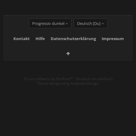
Progressiv dunkel
Deutsch [Du]
Kontakt
Hilfe
Datenschutzerklärung
Impressum
Forum software by XenForo™
-
Deutsch von xenDach
Theme designed by
Audentio Design
.