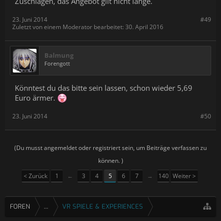
Zuschlagen, das Angebot gilt nicht lange.
23. Juni 2014
#49
Zuletzt von einem Moderator bearbeitet:
30. April 2016
Balmung
Forengott
Könntest du das bitte sein lassen, schon wieder 5,69
Euro ärmer.
23. Juni 2014
#50
(Du musst angemeldet oder registriert sein, um Beiträge verfassen zu
können. )
< Zurück
1
←
3
4
5
6
7
→
140
Weiter >
FOREN
...
VR SPIELE & EXPERIENCES