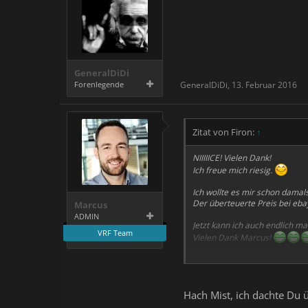
GeneralDiDi
Forenlegende
GeneralDiDi
,
13. Februar 2016
Zitat von Firon:
↑
NIIIIICE! Vielen Dank!
Ich freue mich riesig.
Ich wollte es mir schon damal
Der überteuerte Preis bei eb
Marcus
ADMIN
Jetzt kann ich auch endlich m
VRF Team
Vielen Dank Marcus!
[Platzhalter fürs Beweisfoto]
Hach Mist, ich dachte Du 