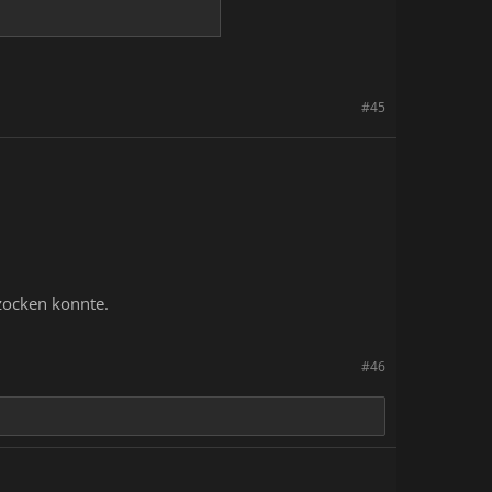
#45
zocken konnte.
#46