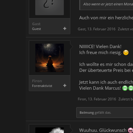
Also wenn er jetzt einen Monat
Auch von mir ein herzlic
Gast
Guest
Gast
,
13. Februar 2016
Zuletzt 
NIIIIICE! Vielen Dank!
Ich freue mich riesig.
Ich wollte es mir schon d
Der überteuerte Preis bei
Firon
Jetzt kann ich auch endli
Forenaktivist
Vielen Dank Marcus!
Firon
,
13. Februar 2016
Zuletzt 
Balmung
gefällt das.
Wuuhuu. Glückwunsch