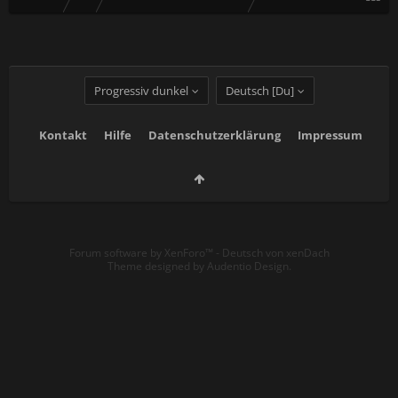
Progressiv dunkel
Deutsch [Du]
Kontakt
Hilfe
Datenschutzerklärung
Impressum
Forum software by XenForo™
-
Deutsch von xenDach
Theme designed by
Audentio Design
.