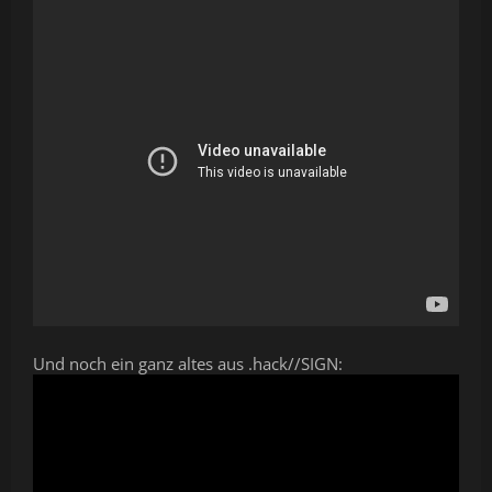
Und noch ein ganz altes aus .hack//SIGN: