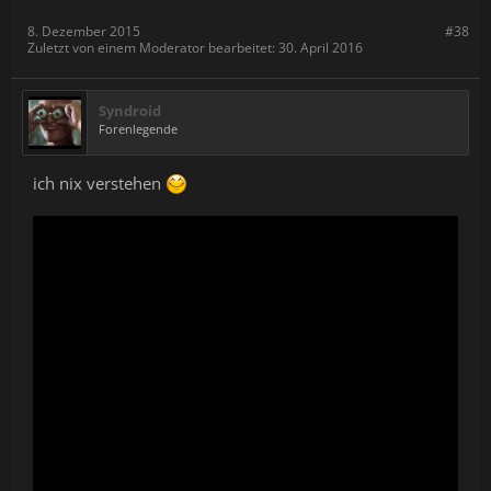
8. Dezember 2015
#38
Zuletzt von einem Moderator bearbeitet:
30. April 2016
Syndroid
Forenlegende
ich nix verstehen