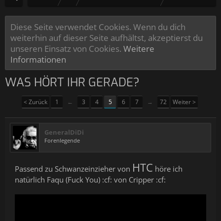
Diese Seite verwendet Cookies. Wenn du dich
weiterhin auf dieser Seite aufhältst, akzeptierst du
unseren Einsatz von Cookies.
Weitere
Informationen
WAS HÖRT IHR GERADE?
< Zurück
1
←
3
4
5
6
7
→
72
Weiter >
GeneralDiDi
Forenlegende
HTC
Passend zu Schwanzeinzieher von
höre ich
natürlich Faqu (Fuck You) :cf: von Cripper :cf: