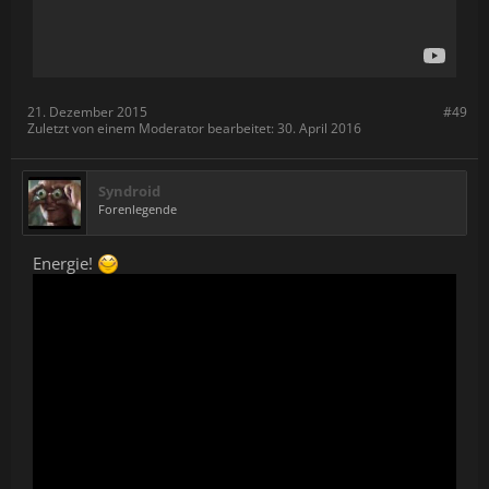
21. Dezember 2015
#49
Zuletzt von einem Moderator bearbeitet:
30. April 2016
Syndroid
Forenlegende
Energie!