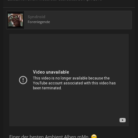
Syndroid
Forenlegende
Einer der besten Ambient Alben mMn.