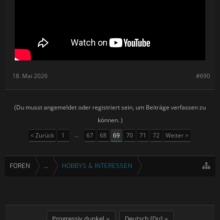
18. Mai 2026
#690
(Du musst angemeldet oder registriert sein, um Beiträge verfassen zu
können. )
< Zurück
1
←
67
68
69
70
71
72
Weiter >
FOREN
...
HOBBYS & INTERESSEN
Progressiv dunkel
Deutsch [Du]