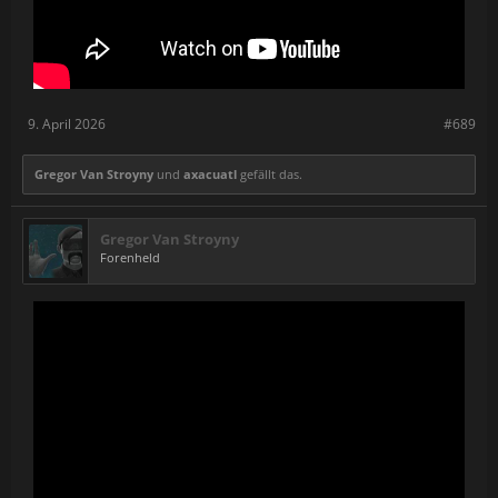
9. April 2026
#689
Gregor Van Stroyny
und
axacuatl
gefällt das.
Gregor Van Stroyny
Forenheld