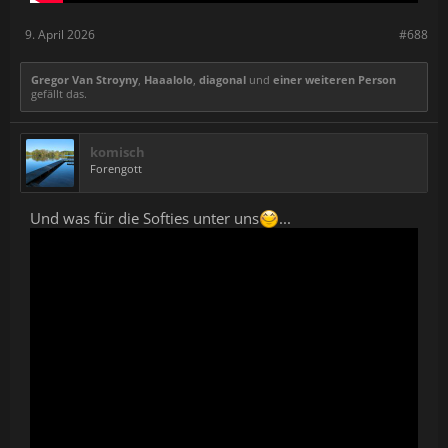
9. April 2026
#688
Gregor Van Stroyny
,
Haaalolo
,
diagonal
und
einer weiteren Person
gefällt das.
komisch
Forengott
Und was für die Softies unter uns
...