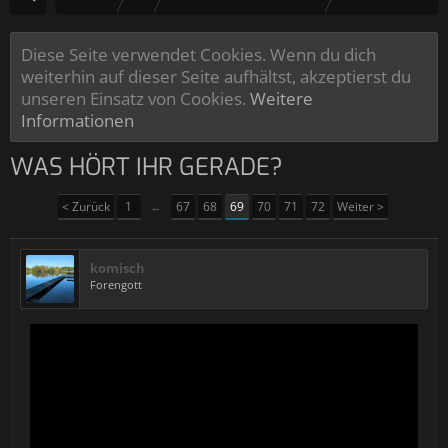
Diese Seite verwendet Cookies. Wenn du dich
weiterhin auf dieser Seite aufhältst, akzeptierst du
unseren Einsatz von Cookies.
Weitere
Informationen
WAS HÖRT IHR GERADE?
< Zurück
1
←
67
68
69
70
71
72
Weiter >
komisch
Forengott