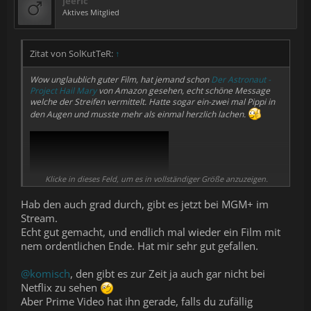
jeeric
Aktives Mitglied
Zitat von SolKutTeR:
↑
Wow unglaublich guter Film, hat jemand schon
Der Astronaut -
Project Hail Mary
von Amazon gesehen, echt schöne Message
welche der Streifen vermittelt. Hatte sogar ein-zwei mal Pippi in
den Augen und musste mehr als einmal herzlich lachen.
Klicke in dieses Feld, um es in vollständiger Größe anzuzeigen.
Hab den auch grad durch, gibt es jetzt bei MGM+ im
Stream.
Echt gut gemacht, und endlich mal wieder ein Film mit
nem ordentlichen Ende. Hat mir sehr gut gefallen.
@komisch
, den gibt es zur Zeit ja auch gar nicht bei
Netflix zu sehen
Aber Prime Video hat ihn gerade, falls du zufällig