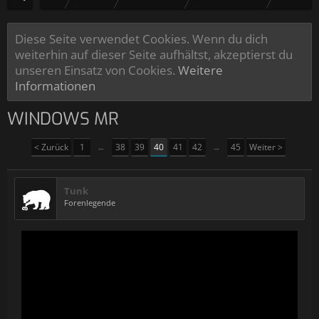
Diese Seite verwendet Cookies. Wenn du dich
weiterhin auf dieser Seite aufhältst, akzeptierst du
unseren Einsatz von Cookies.
Weitere
Informationen
WINDOWS MR
< Zurück
1
←
38
39
40
41
42
→
45
Weiter >
Tunk
Forenlegende