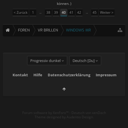
können. )
< Zurück
1
←
38
39
40
41
42
→
45
Weiter >
FOREN
VR BRILLEN
WINDOWS MR
Progressiv dunkel
Deutsch [Du]
Kontakt
Hilfe
Datenschutzerklärung
Impressum
Forum software by XenForo™
-
Deutsch von xenDach
Theme designed by
Audentio Design
.