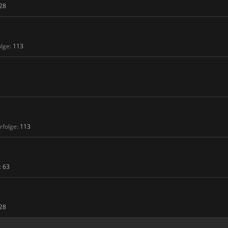
28
olge:
113
rfolge:
113
:
63
28