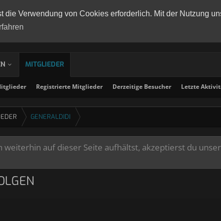
st die Verwendung von Cookies erforderlich. Mit der Nutzung un
rfahren
EN
MITGLIEDER
tglieder
Registrierte Mitglieder
Derzeitige Besucher
Letzte Aktivi
IEDER
GENERALDIDI
weiterhin auf dieser Seite aufhältst, akzeptierst du unse
FOLGEN