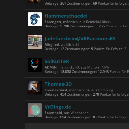
Beiträge:
361
Zustimmungen:
69
Punkte für Erfolge:
Hammerschaedel
Forengott
, männlich,
aus
Reinfeld/Lübeck
Beiträge:
5.798
Zustimmungen:
1.256
Punkte für Erf
Jadefuechsin@VRRaccoonsKS
Mitglied
, weiblich, 32
Beiträge:
12
Zustimmungen:
5
Punkte für Erfolge:
3
SolKutTeR
ADMIN
, männlich, 43,
aus
Münster NRW
Beiträge:
18.058
Zustimmungen:
12.543
Punkte für E
Thomas-3D
Forenaktivist
, männlich, 64,
aus
Hamburg
Beiträge:
454
Zustimmungen:
278
Punkte für Erfolge
VrDings.de
Forenheld
,
aus
Wiesbaden
Beiträge:
694
Zustimmungen:
81
Punkte für Erfolge: