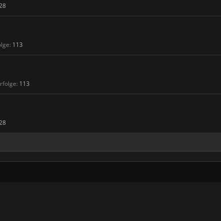
28
olge:
113
rfolge:
113
28