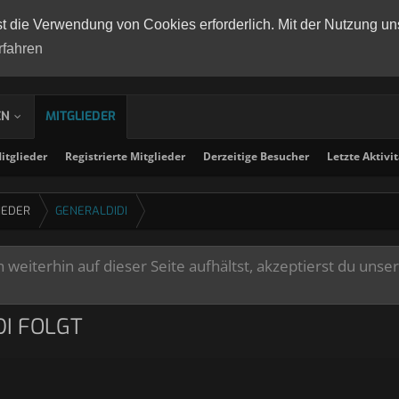
st die Verwendung von Cookies erforderlich. Mit der Nutzung un
rfahren
EN
MITGLIEDER
tglieder
Registrierte Mitglieder
Derzeitige Besucher
Letzte Aktivi
IEDER
GENERALDIDI
weiterhin auf dieser Seite aufhältst, akzeptierst du unse
DI FOLGT