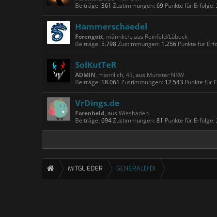
Beiträge:
361
Zustimmungen:
69
Punkte für Erfolge:
Hammerschaedel
Forengott
, männlich,
aus
Reinfeld/Lübeck
Beiträge:
5.798
Zustimmungen:
1.256
Punkte für Erf
SolKutTeR
ADMIN
, männlich, 43,
aus
Münster NRW
Beiträge:
18.061
Zustimmungen:
12.543
Punkte für E
VrDings.de
Forenheld
,
aus
Wiesbaden
Beiträge:
694
Zustimmungen:
81
Punkte für Erfolge:
MITGLIEDER
GENERALDIDI