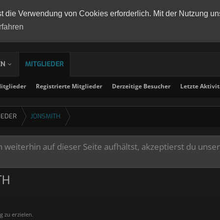
st die Verwendung von Cookies erforderlich. Mit der Nutzung un
rfahren
EN
MITGLIEDER
tglieder
Registrierte Mitglieder
Derzeitige Besucher
Letzte Aktivi
IEDER
JONSMITH
weiterhin auf dieser Seite aufhältst, akzeptierst du unse
TH
g zu erzielen.