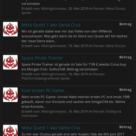
verschoben
Erstellt von:
Midnightmaster
,
20. Mai 2019
im Forum:
Meta Oculus
Spiele
Beitrag
Meta Quest 1 aka Santa Cruz
Wo ich gerade dabei war mir das Video von den VRNerds
anzuschauen: Was geht denn da im Store von Quest ab? Ich dachte
der neue Store wäre...
Erstellt von:
Midnightmaster
,
19. Mai 2019
im Forum:
Meta Oculus
Beitrag
Space Pirate Trainer
Space Pirate Trainer ist gerade im Sale für 7.99 € zwecks Cross buy
bis Morgen früh. SolKutTeR: Beitrag verschoben
Erstellt von:
Midnightmaster
,
16. Mai 2019
im Forum:
Plattformübergreifende Spiele
Beitrag
Euer erstes PC Game
Mein erstes PC-Game: Unreal Habe meinen ersten PC erst ende 1998
gekauft, davor nur Konsole und sachen wie Amiga/C64 etc. Meine
erste Konsole...
Erstellt von:
Midnightmaster
,
16. Mai 2019
im Forum:
Hobbys &
Interessen
Beitrag
Meta Quest 1 aka Santa Cruz
Zu mir war Oculus gerade erst sehr Kulant: Hab die Rift Juni 2017