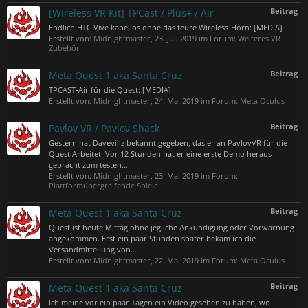
Beitrag
[Wireless VR Kit] TPCast / Plus+ / Air
Endlich HTC Vive kabellos ohne das teure Wireless-Horn: [MEDIA]
Erstellt von:
Midnightmaster
,
23. Juli 2019
im Forum:
Weiteres VR
Zubehör
Beitrag
Meta Quest 1 aka Santa Cruz
TPCAST-Air für die Quest: [MEDIA]
Erstellt von:
Midnightmaster
,
24. Mai 2019
im Forum:
Meta Oculus
Beitrag
Pavlov VR / Pavlov Shack
Gestern hat Davevillz bekannt gegeben, das er an PavlovVR für die
Quest Arbeitet. Vor 12 Stunden hat er eine erste Demo heraus
gebracht zum testen...
Erstellt von:
Midnightmaster
,
23. Mai 2019
im Forum:
Plattformübergreifende Spiele
Beitrag
Meta Quest 1 aka Santa Cruz
Quest ist heute Mittag ohne jegliche Ankündigung oder Vorwarnung
angekommen. Erst ein paar Stunden später bekam ich die
Versandmitteilung von...
Erstellt von:
Midnightmaster
,
22. Mai 2019
im Forum:
Meta Oculus
Beitrag
Meta Quest 1 aka Santa Cruz
Ich meine vor ein paar Tagen ein Video gesehen zu haben, wo