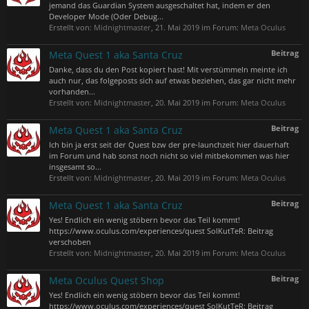
jemand das Guardian System ausgeschaltet hat, indem er den
Developer Mode (Oder Debug...
Erstellt von:
Midnightmaster
,
21. Mai 2019
im Forum:
Meta Oculus
Beitrag
Meta Quest 1 aka Santa Cruz
Danke, dass du den Post kopiert hast! Mit verstümmeln meinte ich
auch nur, das folgeposts sich auf etwas beziehen, das gar nicht mehr
vorhanden...
Erstellt von:
Midnightmaster
,
20. Mai 2019
im Forum:
Meta Oculus
Beitrag
Meta Quest 1 aka Santa Cruz
Ich bin ja erst seit der Quest bzw der pre-launchzeit hier dauerhaft
im Forum und hab sonst noch nicht so viel mitbekommen was hier
insgesamt so...
Erstellt von:
Midnightmaster
,
20. Mai 2019
im Forum:
Meta Oculus
Beitrag
Meta Quest 1 aka Santa Cruz
Yes! Endlich ein wenig stöbern bevor das Teil kommt!
https://www.oculus.com/experiences/quest SolKutTeR: Beitrag
verschoben
Erstellt von:
Midnightmaster
,
20. Mai 2019
im Forum:
Meta Oculus
Beitrag
Meta Oculus Quest Shop
Yes! Endlich ein wenig stöbern bevor das Teil kommt!
https://www.oculus.com/experiences/quest SolKutTeR: Beitrag