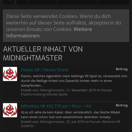
Diese Seite verwendet Cookies. Wenn du dich
weiterhin auf dieser Seite aufhältst, akzeptierst du
unseren Einsatz von Cookies.
Weitere
Informationen
AKTUELLER INHALT VON
MIDNIGHTMASTER
Beitrag
Pavlov VR / Pavlov Shack
Pavlov, welches eigendlich mein lieblings VR Spiel ist, verwandelt sich
durch die fleißige Arbeit von Davevillz immer mehr in einen
dampfenden...
Erstellt von:
Midnightmaster
,
11. November 2019
im Forum:
Plattformübergreifende Spiele
Beitrag
[Wireless VR Kit] TPCast / Plus+ / Air
ALso ich sehe da kein Kabel. Aber verständlich, das fesche Mädel
kann einen schon mal vom wesentlichen ablenken :sneaky:
Erstellt von:
Midnightmaster
,
23. Juli 2019
im Forum:
Weiteres VR
Zubehör