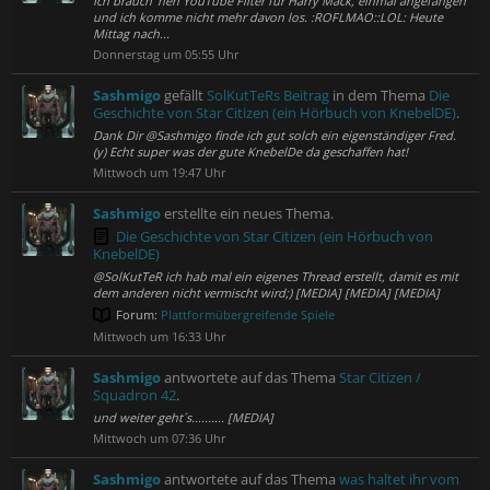
Ich brauch 'nen YouTube Filter für Harry Mack, einmal angefangen
und ich komme nicht mehr davon los. :ROFLMAO::LOL: Heute
Mittag nach...
Donnerstag um 05:55 Uhr
Sashmigo
gefällt
SolKutTeRs Beitrag
in dem Thema
Die
Geschichte von Star Citizen (ein Hörbuch von KnebelDE)
.
Dank Dir @Sashmigo finde ich gut solch ein eigenständiger Fred.
(y) Echt super was der gute KnebelDe da geschaffen hat!
Mittwoch um 19:47 Uhr
Sashmigo
erstellte ein neues Thema.
Die Geschichte von Star Citizen (ein Hörbuch von
KnebelDE)
@SolKutTeR ich hab mal ein eigenes Thread erstellt, damit es mit
dem anderen nicht vermischt wird;) [MEDIA] [MEDIA] [MEDIA]
Forum:
Plattformübergreifende Spiele
Mittwoch um 16:33 Uhr
Sashmigo
antwortete auf das Thema
Star Citizen /
Squadron 42
.
und weiter geht´s.......... [MEDIA]
Mittwoch um 07:36 Uhr
Sashmigo
antwortete auf das Thema
was haltet ihr vom