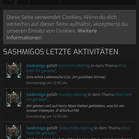
Diese Seite verwendet Cookies. Wenn du dich
weiterhin auf dieser Seite aufhältst, akzeptierst du
unseren Einsatz von Cookies.
Weitere
Informationen
SASHMIGOS LETZTE AKTIVITÄTEN
Sashmigo
gefällt
komischs Beitrag
in dem Thema
Was
hört Ihr gerade?
.
Eine echte Labertasche:LOL: (im positiven Sinne);)
Donnerstag um 12:55 Uhr
Sashmigo
gefällt
Hookys Beitrag
in dem Thema
Was hört
Ihr gerade?
.
Bin gestern voll auf Harry Mack kleben geblieben, was für ein
krasser Freestyler :D @SolKutTeR
Donnerstag um 12:55 Uhr
Sashmigo
gefällt
SolKutTeRs Beitrag
in dem Thema
Was
hört Ihr gerade?
.