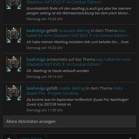
Gladiator NXT EVO 'F-14 Combat Edition'
.
Grundsätzlich finde ich den warthog ja auch gut,aber bei meinem
jetzigen setting ist die Wärmeentwiicklung bei dem pitch Motor...
Dienstag um 19:24 Uhr
Sashmigo
gefällt
axacuatls Beitrag
in dem Thema
was
haltet ihr vom Gladiator NXT EVO 'F-14 Combat Edition'
.
Ich habe meinen Warthog trotzdem lieb und behalte ihn… :love:
Dienstag um 19:20 Uhr
Sashmigo
antwortete auf das Thema
was haltet ihr vom
Gladiator NXT EVO 'F-14 Combat Edition'
.
Ok .Warthog ist heute verkauft worden
Dienstag um 18:13 Uhr
Sashmigo
gefällt
roadss Beitrag
in dem Thema
Meta
Quest Pro - Projekt Cambria
.
Da kommt was im September hoffentlich Quest Pro Nachfolger!
Quest 4 ja 2027/28 heisst es.
Dienstag um 11:39 Uhr
Ältere Aktivitäten anzeigen