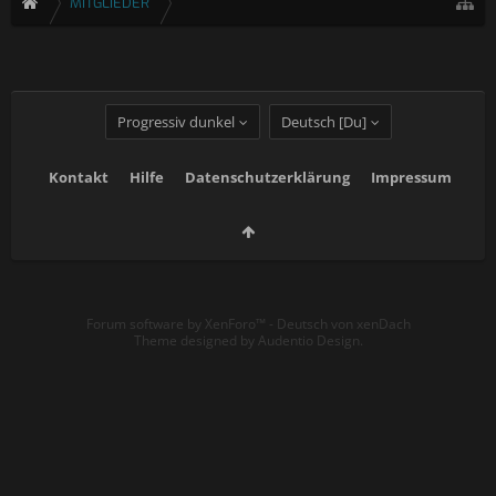
MITGLIEDER
Progressiv dunkel
Deutsch [Du]
Kontakt
Hilfe
Datenschutzerklärung
Impressum
Forum software by XenForo™
-
Deutsch von xenDach
Theme designed by
Audentio Design
.