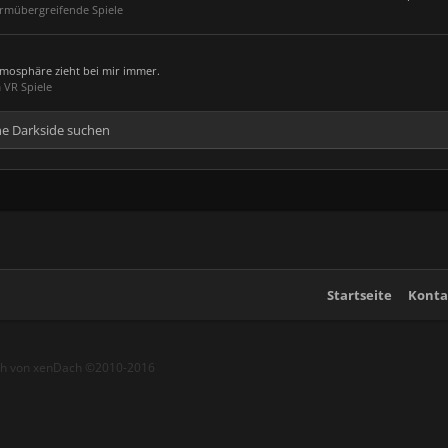
ormübergreifende Spiele
thmosphäre zieht bei mir immer.
 VR Spiele
he Darkside suchen
Startseite
Konta
ch von xenDach
©2010-2016