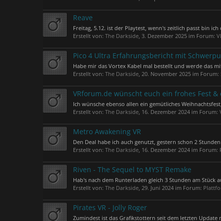
Reave
Freitag, 5.12. ist der Playtest, wenn's zeitlich passt bin ich
Erstellt von:
The Darkside
,
3. Dezember 2025
im Forum:
V
Pico 4 Ultra Erfahrungsbericht mit Schwerp
Habe mir das Vortex Kabel mal bestellt und werde das mi
Erstellt von:
The Darkside
,
20. November 2025
im Forum:
VRforum.de wünscht euch ein frohes Fest & e
Ich wünsche ebenso allen ein gemütliches Weihnachtsfest,
Erstellt von:
The Darkside
,
16. Dezember 2024
im Forum:
Metro Awakening VR
Den Deal habe ich auch genutzt, gestern schon 2 Stunden i
Erstellt von:
The Darkside
,
16. Dezember 2024
im Forum:
Riven - The Sequel to MYST Remake
Hab's nach dem Runterladen gleich 3 Stunden am Stück auf
Erstellt von:
The Darkside
,
29. Juni 2024
im Forum:
Plattf
Pirates VR - Jolly Roger
Zumindest ist das Grafikstottern seit dem letzten Update