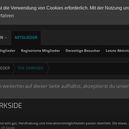
st die Verwendung von Cookies erforderlich. Mit der Nutzung un
rfahren
EN
MITGLIEDER
tglieder
Registrierte Mitglieder
Derzeitige Besucher
Letzte Aktivi
IEDER
THE DARKSIDE
weiterhin auf dieser Seite aufhältst, akzeptierst du unse
RKSIDE
nd echt gut, Handhabung und Interaktionsmöglichkeiten passen ebenfalls. Die etwas..
 VR Spiele