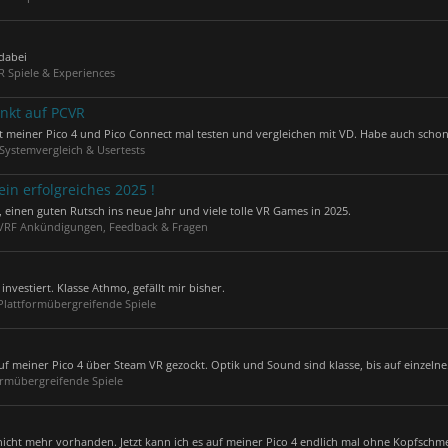
 dabei
R Spiele & Experiences
unkt auf PCVR
t meiner Pico 4 und Pico Connect mal testen und vergleichen mit VD. Habe auch schon
Systemvergleich & Usertests
in erfolgreiches 2025 !
 einen guten Rutsch ins neue Jahr und viele tolle VR Games in 2025.
VRF Ankündigungen, Feedback & Fragen
nvestiert. Klasse Athmo, gefällt mir bisher.
Plattformübergreifende Spiele
 meiner Pico 4 über Steam VR gezockt. Optik und Sound sind klasse, bis auf einzelne.
ormübergreifende Spiele
 nicht mehr vorhanden. Jetzt kann ich es auf meiner Pico 4 endlich mal ohne Kopfschme