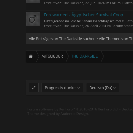
Erstellt von:
The Darkside
,
22. Juni 2024
im Forum:
Plattf
Forewarned - Ägyptischer Survival Coop
Gibt's gerade im Sale bei Steam Da schlage ich mal zu. A
Erstellt von:
The Darkside
,
26. April 2024
im Forum:
Steam
Alle Beiträge von The Darkside suchen
Alle Themen von T
MITGLIEDER
THE DARKSIDE
Progressiv dunkel
Deutsch [Du]
Forum software by XenForo™
©2010-2016 XenForo Ltd.
-
Deuts
Theme designed by
Audentio Design
.