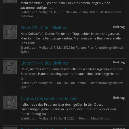
mehrere video Clips der Insta360evo zu einem langen Video
zusammenzufügen....
Erstellt von:
Vollgerd
,
16. Juni 2022
im Forum:
180 / 360° Kameras &
Zubehör
Beitrag
Cities VR - Cities Skylines
Halo SolKutTeR, Danke für deinen Tipp. Leider ist es nicht ganz so.
Man kann keine Fahrzeuge kaufen. Man muss eine Buslinie erstellen.
Die Busse...
Erstellt von:
Vollgerd
,
7. Mai 2022
im Forum:
Plattformübergreifende
Spiele
Beitrag
Cities VR - Cities Skylines
Hallo, hat das schon jemand gespielt? Ich scheitere irgendwie an der
Busstation. Habe diese eingestellt und auch eine Linie eingerichtet.
Es...
Erstellt von:
Vollgerd
,
6. Mai 2022
im Forum:
Plattformübergreifende
Spiele
Beitrag
Oculus Link wieder entfernen
hallo, habe das Problem jetzt doch gelöst. In der Quest in
Einstellungen gehen, dann in System, dort unter Entwickler den
Punkt "Dialog zur...
Erstellt von:
Vollgerd
,
11. April 2022
im Forum:
Meta Oculus
Beitrag