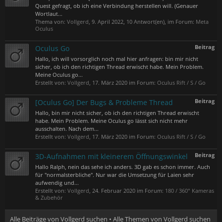
Quest gefragt, ob ich eine Verbindung herstellen will. (Genauer
Wortlaut...
Thema von:
Vollgerd
,
9. April 2022
, 10 Antwort(en), im Forum:
Meta
Oculus
Beitrag
Oculus Go
Hallo, ich will vorsorglich noch mal hier anfragen: bin mir nicht
sicher, ob ich den richtigen Thread erwischt habe. Mein Problem.
Meine Oculus go...
Erstellt von:
Vollgerd
,
17. März 2020
im Forum:
Oculus Rift / S / Go
Beitrag
[Oculus Go] Der Bugs & Probleme Thread
Hallo, bin mir nicht sicher, ob ich den richtigen Thread erwischt
habe. Mein Problem. Meine Oculus go lässt sich nicht mehr
ausschalten. Nach dem...
Erstellt von:
Vollgerd
,
17. März 2020
im Forum:
Oculus Rift / S / Go
Beitrag
3D-Aufnahmen mit kleinerem Öffnungswinkel
Hallo Ralph, nein das sehe ich anders. 3D gab es schon immer. Auch
für "normalsterbliche". Nur war die Umsetzung für Laien sehr
aufwendig und...
Erstellt von:
Vollgerd
,
24. Februar 2020
im Forum:
180 / 360° Kameras
& Zubehör
Alle Beiträge von Vollgerd suchen
Alle Themen von Vollgerd suchen