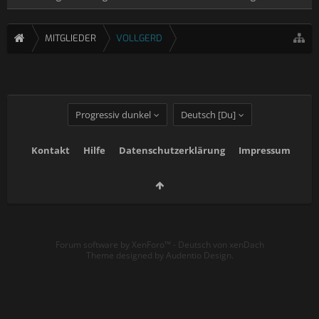
MITGLIEDER
VOLLGERD
Progressiv dunkel
Deutsch [Du]
Kontakt
Hilfe
Datenschutzerklärung
Impressum
Forum software by XenForo™
-
Deutsch von xenDach
Theme designed by
Audentio Design
.