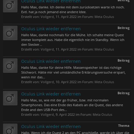
Oculus Link wieder entfernen
Hallo Max, danke. Ich denke mit dem zurücksetzen warte ich noch.
Evtl. hat ja noch jemand eine andere Idee.
Erstellt von:
Vollgerd
,
11. April 2022
im Forum:
Meta Oculus
Beitrag
Oculus Link wieder entfernen
Hallo Max, danke nochmals für die Mühe. Ich schalte meine Quest
immer komplett aus. Habe die eigentlich nie im Standby. Wenn ich
den Stecker...
Erstellt von:
Vollgerd
,
11. April 2022
im Forum:
Meta Oculus
Beitrag
Oculus Link wieder entfernen
Hallo Max, danke für deine Hilfe. Massenspeicher ist das richtige
Stichwort. Hätte mir viel umständliche Erklärungsversuche erspart,
wenn mir das...
Erstellt von:
Vollgerd
,
10. April 2022
im Forum:
Meta Oculus
Beitrag
Oculus Link wieder entfernen
Hallo Max, so, wie mit der go früher, bzw. mit normalen
Smartphones. Das eine Ende des Kabels an die Quest, das andere
Ende and den USB-Port des...
Erstellt von:
Vollgerd
,
9. April 2022
im Forum:
Meta Oculus
Thema
Oculus Link wieder entfernen
Hallo, Wenn ich die Quest 2 an den PC anschließe, werde ich über die