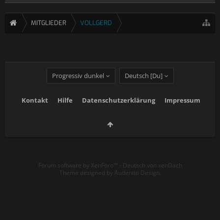
MITGLIEDER
VOLLGERD
Progressiv dunkel
Deutsch [Du]
Kontakt
Hilfe
Datenschutzerklärung
Impressum
Forum software by XenForo™
-
Deutsch von xenDach
Theme designed by
Audentio Design
.