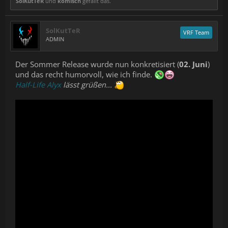
SolKutTeR
und
komisch
gefällt das.
SolKutTeR
VRF Team
ADMIN
Der Sommer Release wurde nun konkretisiert (
02. Juni
)
und das recht humorvoll, wie ich finde.
Half-Life Alyx
lässt grüßen...