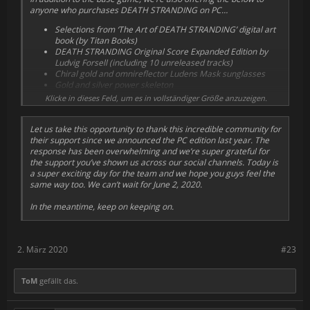
anyone who purchases DEATH STRANDING on PC…
Selections from ‘The Art of DEATH STRANDING’ digital art
book (by Titan Books)
DEATH STRANDING Original Score Expanded Edition by
Ludvig Forsell (including 10 unreleased tracks)
Chiral gold and omnireflector Ludens Mask sunglasses
Gold and silver power skeleton
Gold and silver all-terrain skeleton
Klicke in dieses Feld, um es in vollständiger Größe anzuzeigen.
Gold and silver armour plate (LV2)
Let us take this opportunity to thank this incredible community for
their support since we announced the PC edition last year. The
response has been overwhelming and we’re super grateful for
the support you’ve shown us across our social channels. Today is
a super exciting day for the team and we hope you guys feel the
same way too. We can’t wait for June 2, 2020.
In the meantime, keep on keeping on.
2. März 2020
#23
ToM
gefällt das.