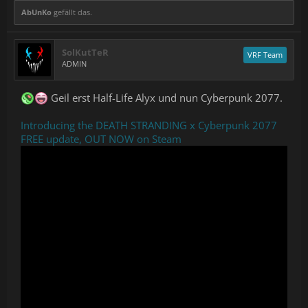
AbUnKo
gefällt das.
SolKutTeR
VRF Team
ADMIN
Geil erst Half-Life Alyx und nun Cyberpunk 2077.
Introducing the DEATH STRANDING x Cyberpunk 2077
FREE update, OUT NOW on Steam