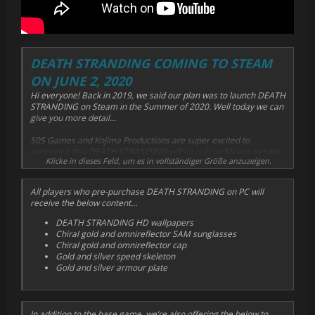
DEATH STRANDING COMING TO STEAM
ON JUNE 2, 2020
Hi everyone! Back in 2019, we said our plan was to launch DEATH
STRANDING on Steam in the Summer of 2020. Well today we can
give you more detail…
505 Games and Kojima Productions are super excited to
announce that DEATH STRANDING will launch on Steam on June
Klicke in dieses Feld, um es in vollständiger Größe anzuzeigen.
2, 2020.
What’s more, the PC launch will also feature a bunch of exciting
All players who pre-purchase DEATH STRANDING on PC will
content and features, including Photo Mode, ultra-wide monitor
receive the below content…
support and high frame rate, enhancing the DEATH STRANDING
experience for our PC players. We’re also thrilled to announce
DEATH STRANDING HD wallpapers
that the PC edition of DEATH STRANDING will also feature
Chiral gold and omnireflector SAM sunglasses
content from one of Valve’s most iconic franchises, Half-Life.
Chiral gold and omnireflector cap
Check out our all-new trailer which provides a first look at this
Gold and silver speed skeleton
exciting cross-promotion!
Gold and silver armour plate
In addition to the base game, we’re also offering the below to