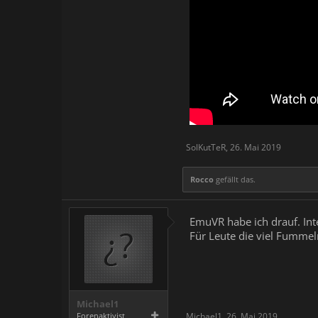
SolKutTeR
,
26. Mai 2019
Rocco
gefällt das.
EmuVR habe ich drauf. Int
Für Leute die viel Fummel
Michael1
Forenaktivist
Michael1
,
26. Mai 2019