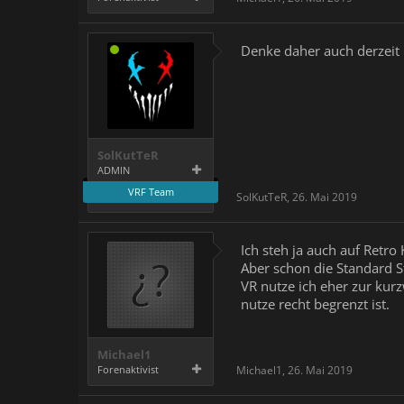
Denke daher auch derzeit l
SolKutTeR
ADMIN
VRF Team
SolKutTeR
,
26. Mai 2019
Ich steh ja auch auf Ret
Aber schon die Standard S
VR nutze ich eher zur kur
nutze recht begrenzt ist.
Michael1
Forenaktivist
Michael1
,
26. Mai 2019