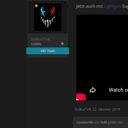
Jetzt auch mit
Lightgun
Sup
SolKutTeR
ADMIN
VRF Team
SolKutTeR
,
22. Oktober 2019
counter68
und
ToM
gefällt das.