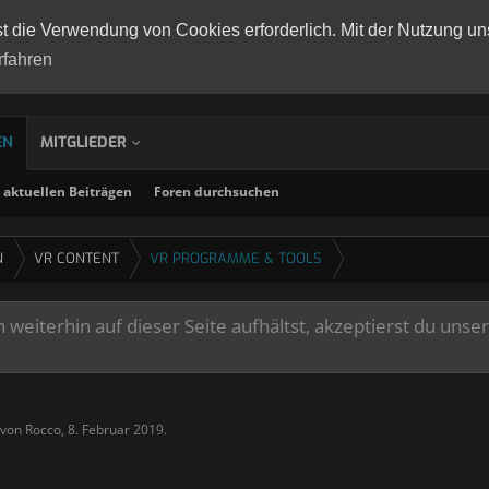
st die Verwendung von Cookies erforderlich. Mit der Nutzung un
rfahren
EN
MITGLIEDER
aktuellen Beiträgen
Foren durchsuchen
N
VR CONTENT
VR PROGRAMME & TOOLS
weiterhin auf dieser Seite aufhältst, akzeptierst du unse
t von
Rocco
,
8. Februar 2019
.