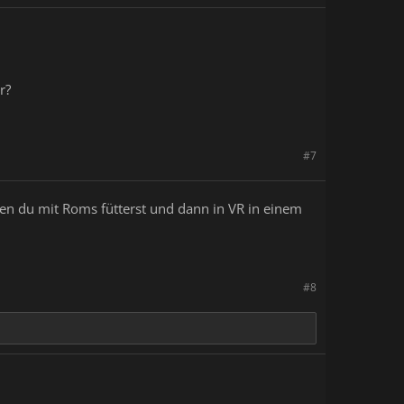
r?
#7
en du mit Roms fütterst und dann in VR in einem
#8