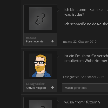
ich bin dumm, kann kein e
was ist das?
ich schmeiße ne dos-diske
maxxs
Forenlegende
maxxs
,
22. Oktober 2019
Ist ein Emulator für vers
emuliertem Wohnzimmer s
Lasagnetier
,
22. Oktober 2019
Lasagnetier
Aktives Mitglied
maxxs
gefällt das.
wüss? "rom" füttern"?