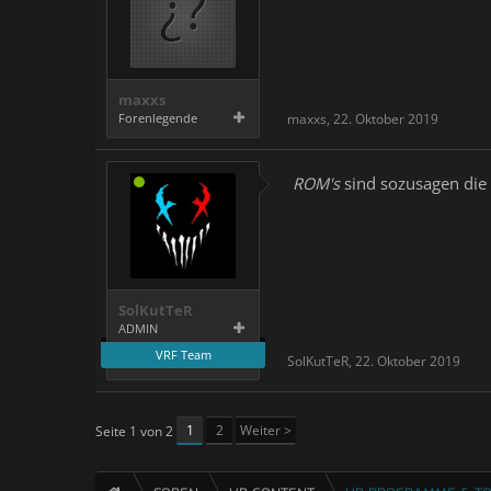
maxxs
Forenlegende
maxxs
,
22. Oktober 2019
ROM's
sind sozusagen die d
SolKutTeR
ADMIN
VRF Team
SolKutTeR
,
22. Oktober 2019
1
2
Weiter >
Seite 1 von 2