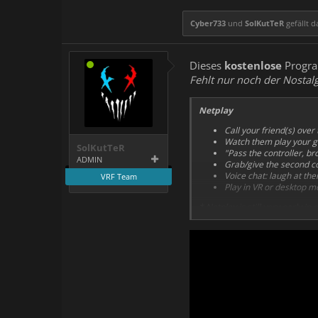
Cyber733
und
SolKutTeR
gefällt d
Dieses
kostenlose
Program
Fehlt nur noch der Nostalg
Netplay
Call your friend(s) over
Watch them play your g
SolKutTeR
"Pass the controller, b
ADMIN
Grab/give the second c
Voice chat: laugh at the
VRF Team
Play in VR or desktop m
* Netplay is still very early i
* Some systems will not be co