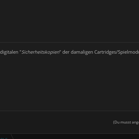
igitalen "
Sicherheitskopien
" der damaligen Cartridges/Spielmod
(Du musst ange