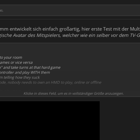
as.
m entwickelt sich einfach großartig, hier erste Test mit der Mult
ische Avatar des Mitspielers, welcher wie ein selber vor dem TV-Ge
 to your room
ames or vice versa
ro" and take turns at that hard game
ontroller and play WITH them
m telling how they suck
ode, nobody needs to own an HMD to play, online or offline
n development, and not available yet for the beta.
Klicke in dieses Feld, um es in vollständiger Größe anzuzeigen.
mpatible with netplay mode.