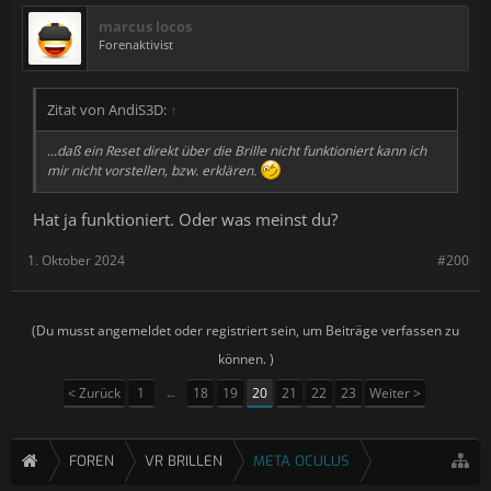
marcus locos
Forenaktivist
Zitat von AndiS3D:
↑
...daß ein Reset direkt über die Brille nicht funktioniert kann ich
mir nicht vorstellen, bzw. erklären.
Hat ja funktioniert. Oder was meinst du?
1. Oktober 2024
#200
(Du musst angemeldet oder registriert sein, um Beiträge verfassen zu
können. )
< Zurück
1
←
18
19
20
21
22
23
Weiter >
FOREN
VR BRILLEN
META OCULUS