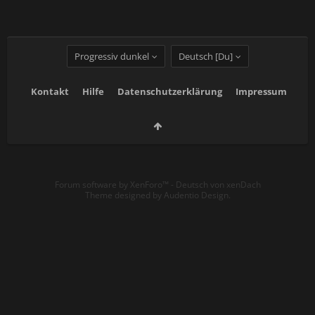
Progressiv dunkel
Deutsch [Du]
Kontakt
Hilfe
Datenschutzerklärung
Impressum
Forum software by XenForo™
-
Deutsch von xenDach
Theme designed by
Audentio Design
.